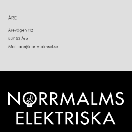
ÅRE
Årevägen 112
837 52 Åre
Mail: are@norrmalmsel.se