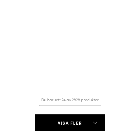
Du har sett 24 av 2828 produkter
VISA FLER