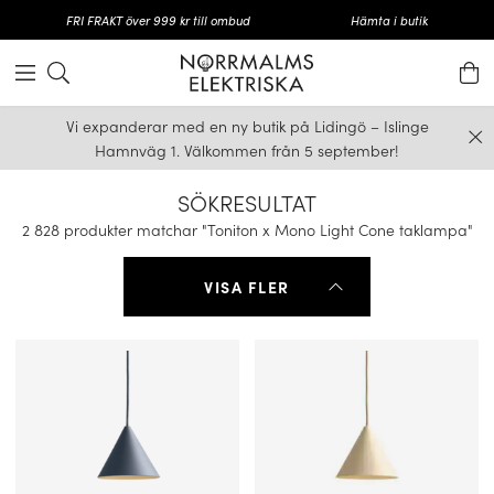
FRI FRAKT över 999 kr till ombud
Hämta i butik
Vi expanderar med en ny butik på Lidingö – Islinge
Hamnväg 1. Välkommen från 5 september!
SÖKRESULTAT
2 828 produkter matchar "Toniton x Mono Light Cone taklampa"
VISA FLER