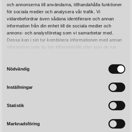
och annonserna till användarna, tillhandahålla funktioner
för sociala medier och analysera vår trafik. Vi
vidarebefordrar även sådana identifierare och annan
information från din enhet till de sociala medier och
annons- och analysföretag som vi samarbetar med.
Dessa kan i sin tur kombinera informationen med annan
information som du har tillhandahållit eller som de har
samlat in när du har använt deras tjänster.
S
Nödvändig
a
m
t
Inställningar
y
c
k
Statistik
e
s
Marknadsföring
v