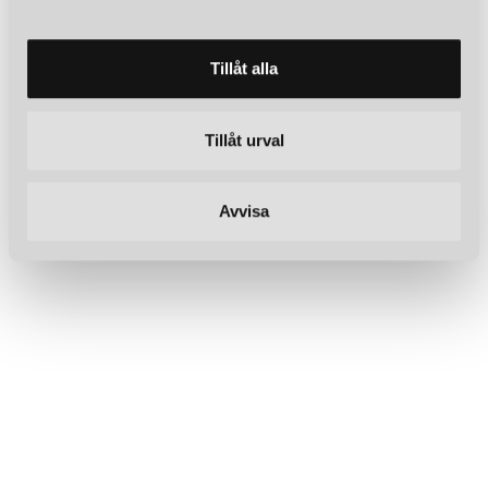
a
l
Tillåt alla
Tillåt urval
Avvisa