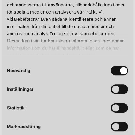
och annonserna till användarna, tillhandahålla funktioner
för sociala medier och analysera vår trafik. Vi
vidarebefordrar även sådana identifierare och annan
information från din enhet till de sociala medier och
annons- och analysföretag som vi samarbetar med.
Dessa kan i sin tur kombinera informationen med annan
information som du har tillhandahållit eller som de har
samlat in när du har använt deras tjänster.
S
Nödvändig
a
m
t
Inställningar
y
c
k
Statistik
e
s
Marknadsföring
v