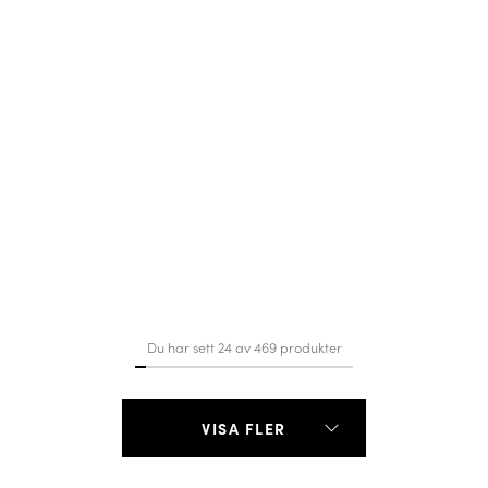
Du har sett 24 av 469 produkter
VISA FLER