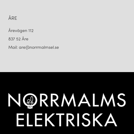
ÅRE
Årevägen 112
837 52 Åre
Mail: are@norrmalmsel.se