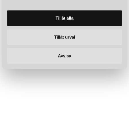
a
l
Tillåt alla
Tillåt urval
Avvisa