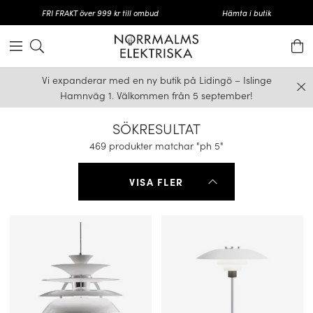
FRI FRAKT över 999 kr till ombud
Hämta i butik
Vi expanderar med en ny butik på Lidingö – Islinge
Hamnväg 1. Välkommen från 5 september!
SÖKRESULTAT
469 produkter matchar "ph 5"
VISA FLER