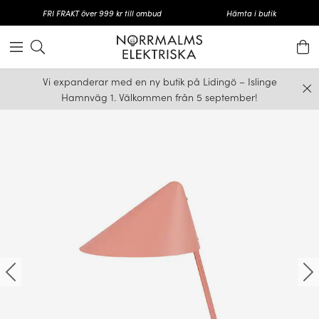
FRI FRAKT över 999 kr till ombud
Hämta i butik
Vi expanderar med en ny butik på Lidingö – Islinge
Hamnväg 1. Välkommen från 5 september!