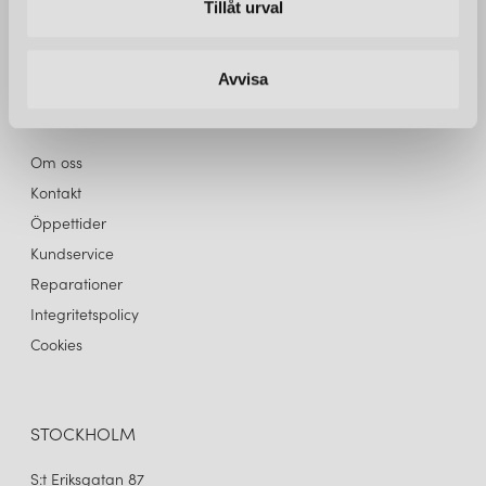
Tillåt urval
belysning. Välkommen in!
Avvisa
INFO
WARM NORDIC
WARM NORDIC
Om oss
AMBIENCE BORDSLAMPA SKY GREY
AMBIENCE BORDSLAMPA WARM WHITE/BRASS
Kontakt
3 554 kr
3 554 kr
Öppettider
LÄGG I VARUKORGEN
LÄGG I VARUKORGEN
Kundservice
Reparationer
Integritetspolicy
Cookies
STOCKHOLM
S:t Eriksgatan 87