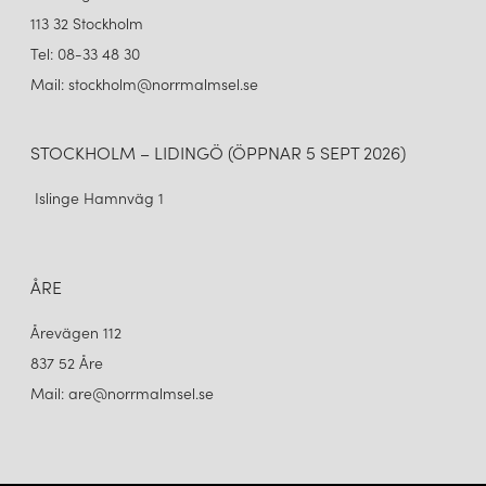
113 32 Stockholm
WARM NORDIC
WARM NORDIC
AMBIENCE BORDSLAMPA BLACK NOIR/BRASS
AMBIENCE BORDSLAMPA PURE CASHMERE
Tel: 08-33 48 30
3 554 kr
3 554 kr
Mail: stockholm@norrmalmsel.se
LÄGG I VARUKORGEN
LÄGG I VARUKORGEN
STOCKHOLM – LIDINGÖ (ÖPPNAR 5 SEPT 2026)
Islinge Hamnväg 1
ÅRE
Årevägen 112
837 52 Åre
WARM NORDIC
WARM NORDIC
Mail: are@norrmalmsel.se
AMBIENCE BORDSLAMPA TOMATO CREAM
AMBIENCE BORDSLAMPA WARM WHITE
3 554 kr
3 554 kr
LÄGG I VARUKORGEN
LÄGG I VARUKORGEN