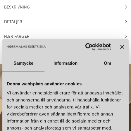
BESKRIVNING
Design: Svend Aage Holm-Sørensen, 1954. Ambience har en
DETALJER
fantastisk charmig design med en sned asymmetrisk form.
Originalet formgavs redan på 50-talet av Svend Aage Holm-
Artikelnummer
4210019
Sørensen och var en banbrytande era för belysningsdesign. Den
FLER FÄRGER
ger ett vackert mjukt ljus och passar perfekt som skrivbordslampa
Material
Lackad stål
eller sänglampa.
Färg
Ljusrosa
Samtycke
Information
Om
Höjd
43 cm
Djup
32 cm
Denna webbplats använder cookies
Diameter
22 cm
Vi använder enhetsidentifierare för att anpassa innehållet
och annonserna till användarna, tillhandahålla funktioner
Ljuskälla
E14 max 25W
för sociala medier och analysera vår trafik. Vi
WARM NORDIC
WARM NORDIC
vidarebefordrar även sådana identifierare och annan
AMBIENCE BORDSLAMPA BLACK NOIR
AMBIENCE BORDSLAMPA CHARCOAL
Ljuskälla ingår
Nej
information från din enhet till de sociala medier och
3 554 kr
3 554 kr
NYHETSBREV
Sladdlängd
2,5 m
annons- och analysföretag som vi samarbetar med.