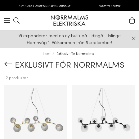
FRI FRAKT över 999 kr till ombud
Hämta i butik
Vi expanderar med en ny butik på Lidingö – Islinge
Hamnväg 1. Välkommen från 5 september!
Hem
Exklusivt för Norrmalms
EXKLUSIVT FÖR NORRMALMS
12 produkter