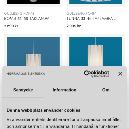
GULLBERG FORM
GULLBERG FORM
ROMB 25-59 TAKLAMPA VIT
TUNNA 33-46 TAKLAMPA VIT
2 899 kr
2 999 kr
Samtycke
Information
Om
GULLBERG FORM
GULLBERG FORM
TUNNA 16-27 TAKLAMPA VIT
STAV 16-37 TAKLAMPA VIT
Denna webbplats använder cookies
1 699 kr
1 499 kr
Vi använder enhetsidentifierare för att anpassa innehållet
och annonserna till användarna, tillhandahålla funktioner