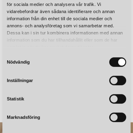
för sociala medier och analysera vår trafik. Vi
vidarebefordrar även sådana identifierare och annan
information från din enhet till de sociala medier och
annons- och analysföretag som vi samarbetar med.
Dessa kan i sin tur kombinera informationen med annan
information som du har tillhandahållit eller som de har
samlat in när du har använt deras tjänster.
S
GULLBERG FORM
BY RYDÉNS
ÅRE 52-30 TAKLAMPA VIT
HEROES TAKLAMPA SVART/SVART
Nödvändig
a
2 999 kr
5 695 kr
m
t
Inställningar
y
Du har sett 12 av 12 produkter
c
k
Statistik
e
s
Marknadsföring
v
a