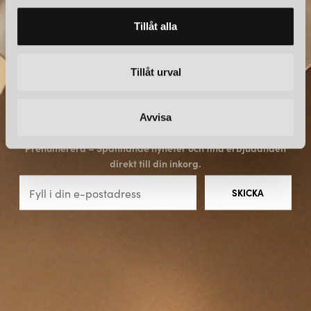
l
Tillåt alla
Tillåt urval
Avvisa
NYHETSBREV
Prenumerera – Spännande nyheter och fina erbjudanden
direkt till din inkorg.