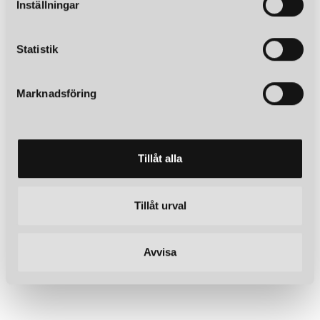
Inställningar
y
c
k
Statistik
e
s
Marknadsföring
v
a
l
Tillåt alla
Tillåt urval
Avvisa