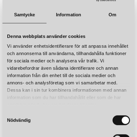
Samtycke
Information
Om
Denna webbplats använder cookies
Vi använder enhetsidentifierare för att anpassa innehållet
och annonserna till användarna, tillhandahålla funktioner
för sociala medier och analysera vår trafik. Vi
vidarebefordrar även sådana identifierare och annan
information från din enhet till de sociala medier och
annons- och analysföretag som vi samarbetar med.
Dessa kan i sin tur kombinera informationen med annan
information som du har tillhandahållit eller som de har
samlat in när du har använt deras tjänster.
S
Nödvändig
a
m
t