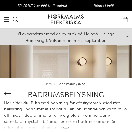
FRI FRAKT över 999 kr till ombud
Hämta i butik
Vi expanderar med en ny butik på Lidingö – Islinge
Hamnväg 1. Välkommen från 5 september!
Hem
Badrumsbelysning
BADRUMSBELYSNING
Här hittar du IP-klassad belysning för våtutrymmen.
Med rätt
belysning i badrummet skapar du en inbjudande och varm miljö
att trivas i. Badrummet är en viktig plats i hemmet där vi
spenderar mycket tid. Kombinera olika badrumslampor för
effektfull och praktiskt belysning.