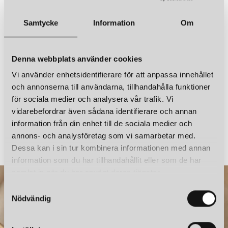
Ljuskälla ingår
Nej
IFÖ ELECTRIC
IFÖ ELECTRIC
Samtycke
Information
Om
OHM 100/215 OUTDOOR TAKLAMPA IP44 E27 BRUN/KLARGLAS
OHM 100/215 OUTDOOR TAKLAMPA IP44 E27 BRUN/MATT OPAL
Sladdlängd
3 m med stickkontakt
3 481 kr
3 295 kr
Övrigt
IP44
Denna webbplats använder cookies
LÄGG I VARUKORGEN
LÄGG I VARUKORGEN
Vi använder enhetsidentifierare för att anpassa innehållet
och annonserna till användarna, tillhandahålla funktioner
för sociala medier och analysera vår trafik. Vi
vidarebefordrar även sådana identifierare och annan
TONITON X MONO LIGHT
KONSTHANTVERK
information från din enhet till de sociala medier och
CIRCLE 160 VÄGGLAMPA ASH GREEN
annons- och analysföretag som vi samarbetar med.
1 995 kr
3 938 kr
Dessa kan i sin tur kombinera informationen med annan
information som du har tillhandahållit eller som de har
samlat in när du har använt deras tjänster.
S
IFÖ ELECTRIC
IFÖ ELECTRIC
OHM 100/215 OUTDOOR TAKLAMPA IP44 E27 SVART/MATT OPAL
OHM 100/215 OUTDOOR TAKLAMPA IP44 E27 VIT/KLARGLAS
Nödvändig
a
3 294 kr
3 481 kr
m
t
LÄGG I VARUKORGEN
LÄGG I VARUKORGEN