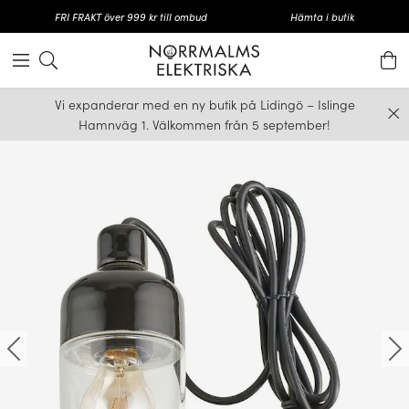
FRI FRAKT över 999 kr till ombud
Hämta i butik
Vi expanderar med en ny butik på Lidingö – Islinge
Hamnväg 1. Välkommen från 5 september!