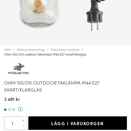
Hem
Badrumsbelysning
Taklampor badrum
Ohm 100/215 outdoor taklampa IP44 E27 svart/klarglas
OHM 100/215 OUTDOOR TAKLAMPA IP44 E27
SVART/KLARGLAS
3 481 kr
0 st
LÄGG I VARUKORGEN