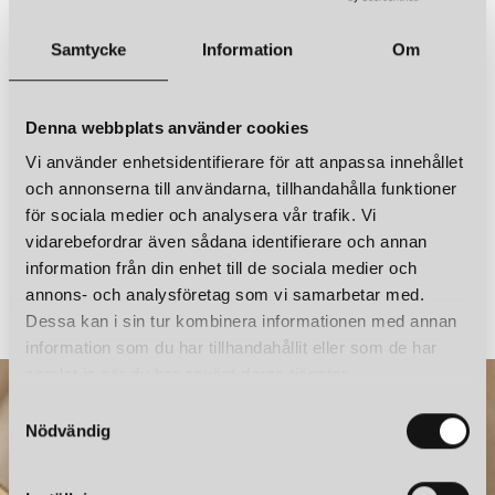
Ljuskälla ingår
Nej
IFÖ ELECTRIC
IFÖ ELECTRIC
Samtycke
Information
Om
OHM 100/170 TAK-/VÄGGLAMPA IP44 E27 BRUN/MATT OPAL
OHM 100/170 TAK-/VÄGGLAMPA IP44 E27 SVART/KLARGLAS
Övrigt
IP44, direkt installation
1 068 kr
1 257 kr
Denna webbplats använder cookies
LÄGG I VARUKORGEN
LÄGG I VARUKORGEN
Vi använder enhetsidentifierare för att anpassa innehållet
och annonserna till användarna, tillhandahålla funktioner
för sociala medier och analysera vår trafik. Vi
vidarebefordrar även sådana identifierare och annan
TONITON X MONO LIGHT
KONSTHANTVERK
information från din enhet till de sociala medier och
CIRCLE 160 VÄGGLAMPA ASH GREEN
annons- och analysföretag som vi samarbetar med.
1 995 kr
3 938 kr
Dessa kan i sin tur kombinera informationen med annan
information som du har tillhandahållit eller som de har
samlat in när du har använt deras tjänster.
S
IFÖ ELECTRIC
IFÖ ELECTRIC
OHM 100/170 TAK-/VÄGGLAMPA IP44 E27 SVART/MATT OPAL
OHM 100/170 TAK-/VÄGGLAMPA IP44 E27 VIT/KLARGLAS
Nödvändig
a
1 066 kr
1 257 kr
m
t
LÄGG I VARUKORGEN
LÄGG I VARUKORGEN