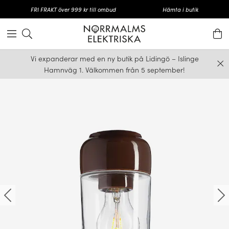
FRI FRAKT över 999 kr till ombud
Hämta i butik
Vi expanderar med en ny butik på Lidingö – Islinge
Hamnväg 1. Välkommen från 5 september!