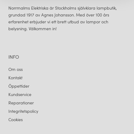
Norrmalms Elektriska är Stockholms självklara lampbutik,
grundad 1917 av Agnes Johansson. Med över 100 års
erfarenhet erbjuder vi ett brett utbud av lampor och
belysning. Välkommen in!
CUERO DESIGN
LEATHER CONE NAMIBIA Ø25 TAKLAMPA POLO
2 500 kr
LÄGG I VARUKORGEN
INFO
Om oss
Kontakt
Öppettider
Kundservice
Reparationer
Integritetspolicy
Cookies