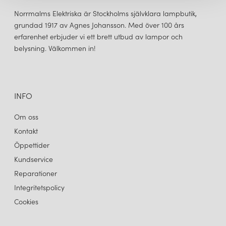
Norrmalms Elektriska är Stockholms självklara lampbutik,
grundad 1917 av Agnes Johansson. Med över 100 års
erfarenhet erbjuder vi ett brett utbud av lampor och
belysning. Välkommen in!
CUERO DESIGN
LEATHER CONE NAMIBIA Ø35 TAKLAMPA BLACK
3 750 kr
LÄGG I VARUKORGEN
INFO
Om oss
Kontakt
Öppettider
Kundservice
Reparationer
Integritetspolicy
Cookies