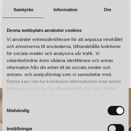
CUERO DESIGN
CUERO DESIGN
Samtycke
Information
Om
LEATHER CONE NAMIBIA Ø35 TAKLAMPA OCEAN BLUE
LEATHER CONE NAMIBIA Ø35 TAKLAMPA OAK
3 750 kr
3 750 kr
LÄGG I VARUKORGEN
LÄGG I VARUKORGEN
Denna webbplats använder cookies
Vi använder enhetsidentifierare för att anpassa innehållet
och annonserna till användarna, tillhandahålla funktioner
för sociala medier och analysera vår trafik. Vi
vidarebefordrar även sådana identifierare och annan
ÖRSJÖ BELYSNING
CUERO DESIGN
information från din enhet till de sociala medier och
STAR 1 PLATTA TAK-/VÄGGLAMPA FAST INSTALLATION VIT STRUKTURLACK
annons- och analysföretag som vi samarbetar med.
2 103 kr
3 750 kr
Dessa kan i sin tur kombinera informationen med annan
information som du har tillhandahållit eller som de har
samlat in när du har använt deras tjänster.
CUERO DESIGN
CUERO DESIGN
S
LEATHER CONE NAMIBIA Ø35 TAKLAMPA MONTANA
LEATHER CONE NAMIBIA Ø35 TAKLAMPA GRASS GREEN
Nödvändig
a
3 750 kr
3 750 kr
m
LÄGG I VARUKORGEN
LÄGG I VARUKORGEN
t
Inställningar