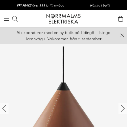
FRI FRAKT över 999 kr till ombud
Hämta i butik
Vi expanderar med en ny butik på Lidingö – Islinge
Hamnväg 1. Välkommen från 5 september!