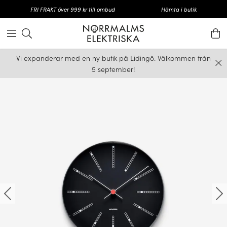
FRI FRAKT över 999 kr till ombud
Hämta i butik
Vi expanderar med en ny butik på Lidingö. Välkommen från
5 september!