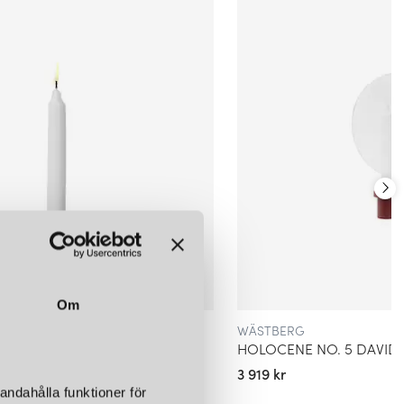
ärda lampor från HAY är kollektionen Matin med de plisserade
60-70 talet. Dessa hittar du i färgerna gul, klarröd, grön, gul, vit,
 finns både som takplafond, vägg-, bordslampor i olika storlekar.
u även den omtyckta och stilrena modellen Pao i opalglas och de
bomberna Bonbon designade av Ana Kras. De handvävda
 på restaurangen, butiken, i det privata hemmet eller på hotellet.
belysningskollektion erbjuder vi på Norrmalms Elektriska även ett
textilier för det moderna hemmet. Hos oss hittar du förutom alla
mattor, ljusstakar, speglar och deras klassiska DLM bord.
leave me" då det nätta bordet är lätt att ta med sig med hjälp av
g och modern detalj.
Om
WÄSTBERG
6 ILSE CRAWFORD
3 919 kr
andahålla funktioner för