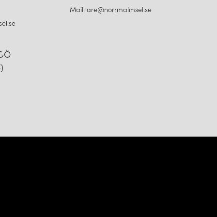
Mail: are@norrmalmsel.se
el.se
NGÖ
)