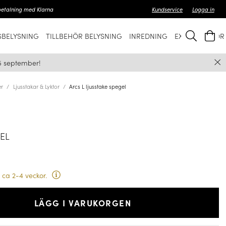
betalning med Klarna
Kundservice
Logga in
BELYSNING
TILLBEHÖR BELYSNING
INREDNING
EXKLUSIVT FÖ
5 september!
er
Ljusstakar & Lyktor
Arcs L ljusstake spegel
GEL
 ca 2-4 veckor.
LÄGG I VARUKORGEN