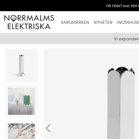
FRI FRAKT över 999 k
VARUMÄRKEN
NYHETER
INOMHUSB
Vi expander