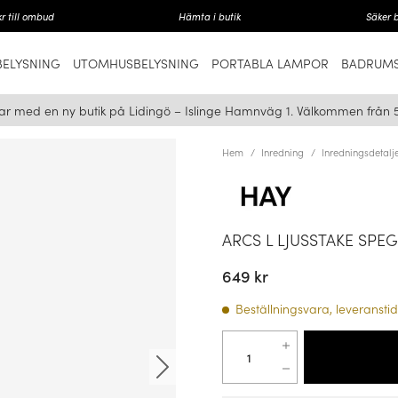
r till ombud
Hämta i butik
Säker 
ELYSNING
UTOMHUSBELYSNING
PORTABLA LAMPOR
BADRUMS
ar med en ny butik på Lidingö – Islinge Hamnväg 1. Välkommen från 
Hem
Inredning
Inredningsdetalj
ARCS L LJUSSTAKE SPE
649 kr
Beställningsvara, leveranstid