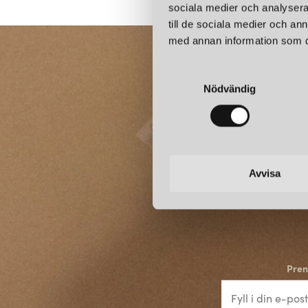
sociala medier och analysera 
till de sociala medier och a
med annan information som du 
S
Nödvändig
a
m
t
y
c
k
Avvisa
e
s
v
a
l
Pren