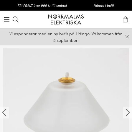
FRI FRAKT över 999 kr till ombud
Hämta i butik
Vi expanderar med en ny butik på Lidingö. Välkommen från
5 september!