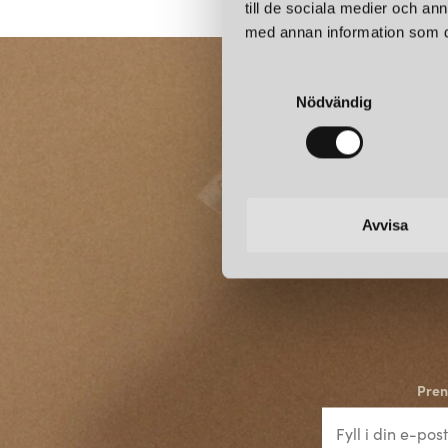
till de sociala medier och a
med annan information som du 
S
Nödvändig
a
m
t
y
c
k
Avvisa
e
s
v
a
l
Pren