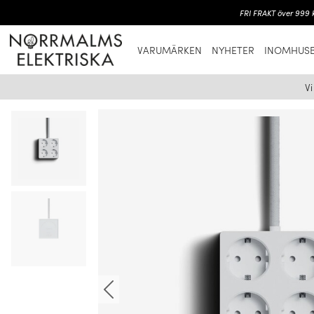
FRI FRAKT över 999 k
VARUMÄRKEN
NYHETER
INOMHUSB
V