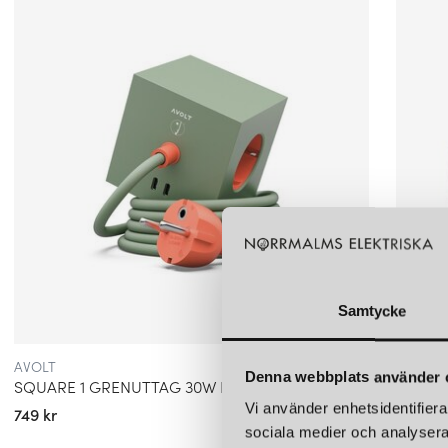
Samtycke
AVOLT
AVOLT
Denna webbplats använder 
SQUARE 1 GRENUTTAG 30W DUAL USB-C & MAGNETIC BASE 1,8M BAUHAUS GECKO BLOOM
Vi använder enhetsidentifierar
749 kr
219 kr
sociala medier och analysera 