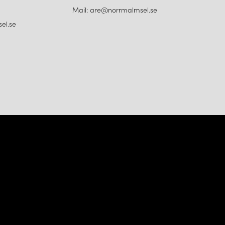
Mail: are@norrmalmsel.se
el.se