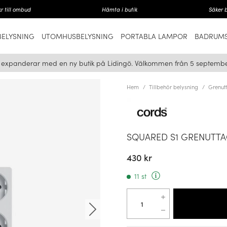
r till ombud
Hämta i butik
Säker 
ELYSNING
UTOMHUSBELYSNING
PORTABLA LAMPOR
BADRUMS
i expanderar med en ny butik på Lidingö. Välkommen från 5 septembe
Hem
Tillbehör belysning
Grenut
SQUARED S1 GRENUTTA
430 kr
11 st