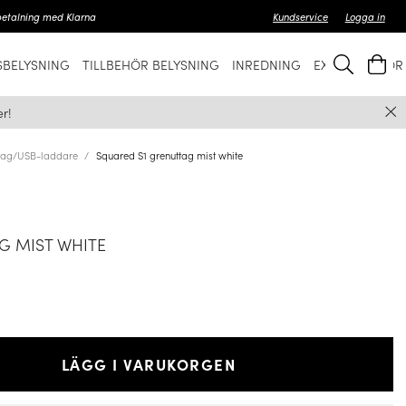
betalning med Klarna
Kundservice
Logga in
BELYSNING
TILLBEHÖR BELYSNING
INREDNING
EXKLUSIVT FÖ
r!
tag/USB-laddare
Squared S1 grenuttag mist white
G MIST WHITE
LÄGG I VARUKORGEN