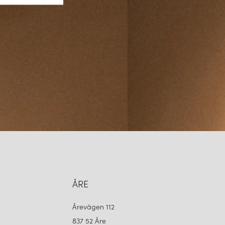
k med estetik är Cords ett självklart val. Med sitt svenska ursprung,
alitet erbjuder varumärket power‑lösningar som inte bara fungerar
 Cords sortiment och upptäck hur elkablar, laddare och power strips
– inte bara ett nödvändigt tillbehör.
ÅRE
Årevägen 112
837 52 Åre