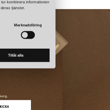
 tur kombinera informationen
deras tjänster.
T OCH SÄKERHET
Marknadsföring
står i centrum för Cords. Produkterna är byggda för att vara tekniskt
på lång livslängd snarare än trendberoende design. Detta
k och lugn estetik som förstärker den skandinaviska
och funktion förenas med respekt för material och användarens
Tillåt alla
ET MED INREDNING
 elkablar och laddare som ofta döljs eller enbart ses som praktiska
signade för att synas och integreras i rummet. Genom rena linjer,
ög finish blir grenuttag, kablar och laddlösningar funktionella
 moderna hem, kontor och offentliga miljöer.
korg.
T VAL FÖR DIN ELMILJÖ