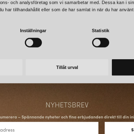
snarare än att gömma dem.
nnons- och analysföretag som vi samarbetar med. Dessa kan i sin
har tillhandahållit eller som de har samlat in när du har använt 
FUNKTION, HÅLLBARHE
Inställningar
Statistik
Funktionalitet och engineering 
robusta och säkra, med fokus 
kombineras med en minimalistis
designtraditionen – där form 
vardag.
Tillåt urval
INTEGRERA ELEKTRICIT
Till skillnad från traditionella
element, är Cords produkter de
väl avvägda proportioner och h
NYHETSBREV
designobjekt som kompletterar
umerera – Spännande nyheter och fina erbjudanden direkt till din in
CORDS – ETT NATURLIG