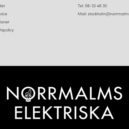
der
Tel: 08-33 48 30
vice
Mail: stockholm@norrmalms
ioner
etspolicy