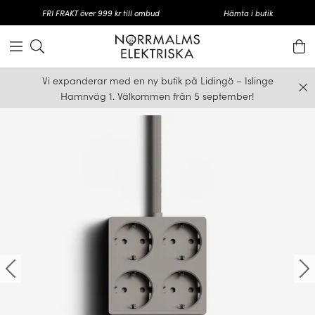
FRI FRAKT över 999 kr till ombud
Hämta i butik
Vi expanderar med en ny butik på Lidingö – Islinge
Hamnväg 1. Välkommen från 5 september!