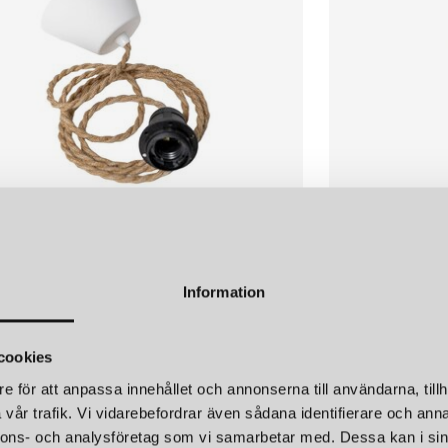
LIND
RUBN
PHÄNG 2M E27 TVINNAD LINNE NATUR
TAKKOPP ANGL
Information
695 kr
cookies
e för att anpassa innehållet och annonserna till användarna, tillh
vår trafik. Vi vidarebefordrar även sådana identifierare och anna
nnons- och analysföretag som vi samarbetar med. Dessa kan i sin