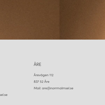
ÅRE
Årevägen 112
837 52 Åre
Mail: are@norrmalmsel.se
el.se