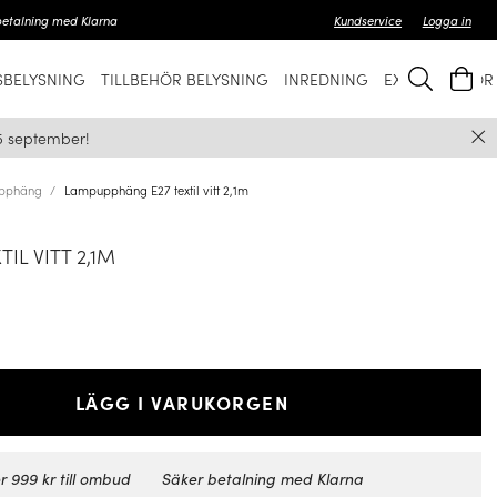
betalning med Klarna
Kundservice
Logga in
BELYSNING
TILLBEHÖR BELYSNING
INREDNING
EXKLUSIVT FÖ
5 september!
pphäng
Lampupphäng E27 textil vitt 2,1m
IL VITT 2,1M
LÄGG I VARUKORGEN
r 999 kr till ombud
Säker betalning med Klarna