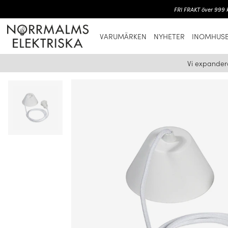
FRI FRAKT över 999 k
VARUMÄRKEN
NYHETER
INOMHUSB
Vi expander