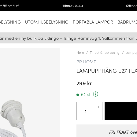
r till ombud
Hämta i butik
Säker 
ELYSNING
UTOMHUSBELYSNING
PORTABLA LAMPOR
BADRUMS
ar med en ny butik på Lidingö – Islinge Hamnväg 1. Välkommen från 
Hem
Tillbehör belysning
Lampu
PR HOME
LAMPUPPHÄNG E27 TEXT
299 kr
62 st
FRI FRAKT öve