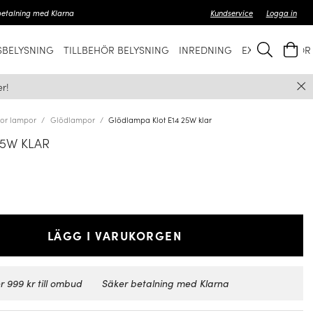
betalning med Klarna
Kundservice
Logga in
BELYSNING
TILLBEHÖR BELYSNING
INREDNING
EXKLUSIVT FÖ
r!
lor lampor
Glödlampor
Glödlampa Klot E14 25W klar
25W KLAR
LÄGG I VARUKORGEN
r 999 kr till ombud
Säker betalning med Klarna