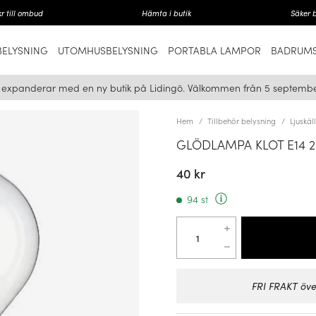
r till ombud
Hämta i butik
Säker 
ELYSNING
UTOMHUSBELYSNING
PORTABLA LAMPOR
BADRUMS
i expanderar med en ny butik på Lidingö. Välkommen från 5 septembe
Hem
Tillbehör belysning
Ljuskäl
GLÖDLAMPA KLOT E14 
40 kr
94 st
FRI FRAKT öve