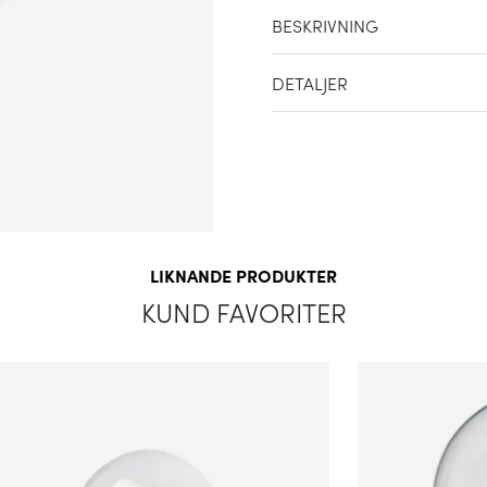
BESKRIVNING
Vi har kvar av dom klassiska l
DETALJER
och är dimbar
Artikelnummer
Ljuskälla ingår
LIKNANDE PRODUKTER
KUND FAVORITER