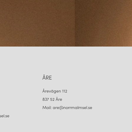
ÅRE
Årevägen 112
837 52 Åre
Mail: are@norrmalmsel.se
el.se