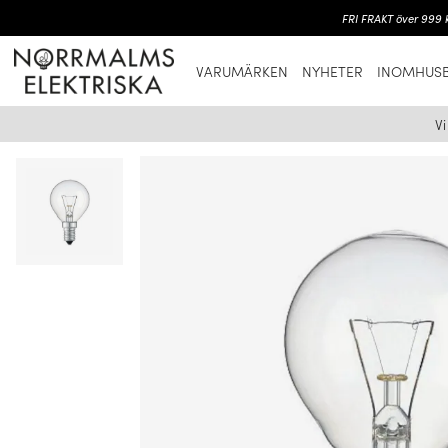
FRI FRAKT över 999 k
VARUMÄRKEN
NYHETER
INOMHUSB
V