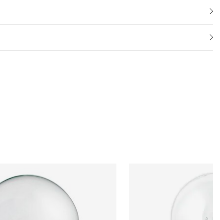
juskällorna med glödtråd. Glödlampan ger ett fint behagligt sken
130070-14-25klar
Nej