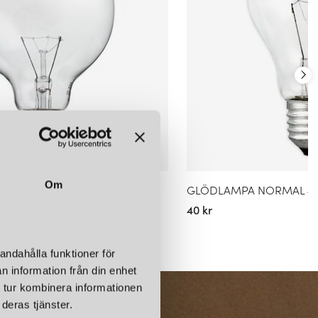
Om
OB 95MM 60W E27
GLÖDLAMPA NORMAL 40
40 kr
andahålla funktioner för
n information från din enhet
 tur kombinera informationen
deras tjänster.