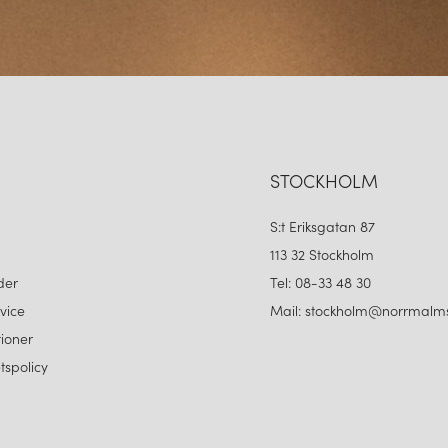
STOCKHOLM
S:t Eriksgatan 87
113 32 Stockholm
der
Tel: 08-33 48 30
vice
Mail: stockholm@norrmalms
ioner
etspolicy