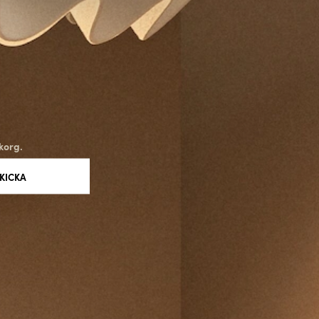
 både estetik och prestanda är Avolt ett självklart val.
korg.