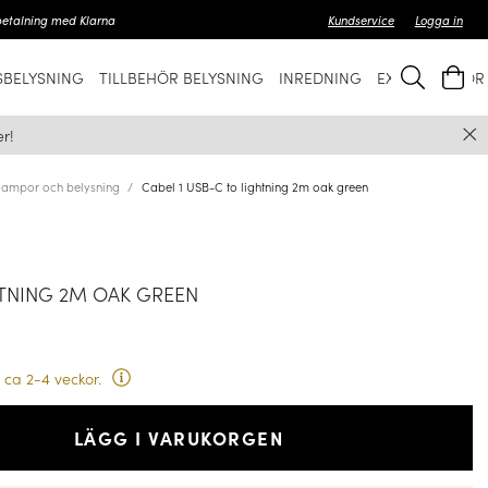
betalning med Klarna
Kundservice
Logga in
BELYSNING
TILLBEHÖR BELYSNING
INREDNING
EXKLUSIVT FÖ
r!
 lampor och belysning
Cabel 1 USB-C to lightning 2m oak green
HTNING 2M OAK GREEN
 ca 2-4 veckor.
LÄGG I VARUKORGEN