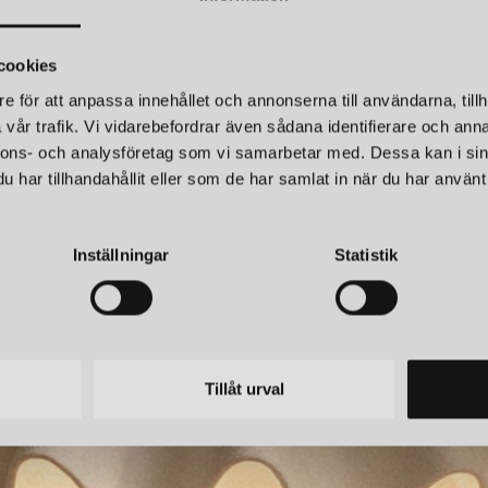
Med sin tydliga designfilosofi h
designbutiker, arkitektprojekt
cookies
linjer, balanserade proportio
e för att anpassa innehållet och annonserna till användarna, tillh
inredning.
vår trafik. Vi vidarebefordrar även sådana identifierare och anna
nnons- och analysföretag som vi samarbetar med. Dessa kan i sin
DESIGN, FUNKTION O
har tillhandahållit eller som de har samlat in när du har använt 
AVOLT
Avolt strävar efter att förbättr
 1 LAMPARM 1M
standardlösningar. Genom mate
r
219 kr
Inställningar
Statistik
varumärket kontinuerligt för at
kvalitet.
Varje produkt är utvecklad för a
för att användas, synas och up
Tillåt urval
AVOLT – NÄR TEKNIK BL
Avolt visar att elektronik kan
hållbarhetsengagemang och ska