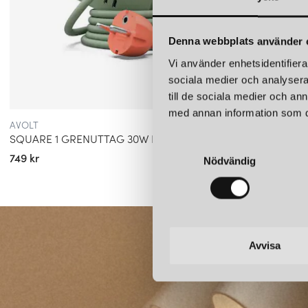
Denna webbplats använder 
Vi använder enhetsidentifierar
sociala medier och analysera 
till de sociala medier och a
med annan information som du 
AVOLT
VRIDA
SQUARE 1 GRENUTTAG 30W DUAL USB-C & MAGNETIC BASE 1,8M BAUHAUS GECKO BLOOM
VRIDA
S
749 kr
2 495 k
Nödvändig
a
m
t
y
c
k
Avvisa
e
s
v