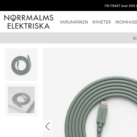
FRI FRAKT över 999 k
VARUMÄRKEN
NYHETER
INOMHUSB
V