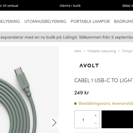
r till ombud
Hämta i butik
Säker 
ELYSNING
UTOMHUSBELYSNING
PORTABLA LAMPOR
BADRUMS
i expanderar med en ny butik på Lidingö. Välkommen från 5 septembe
Hem
Tillbehör belysning
Övrigt
CABEL 1 USB-C TO LIG
249 kr
Beställningsvara, leveranstid