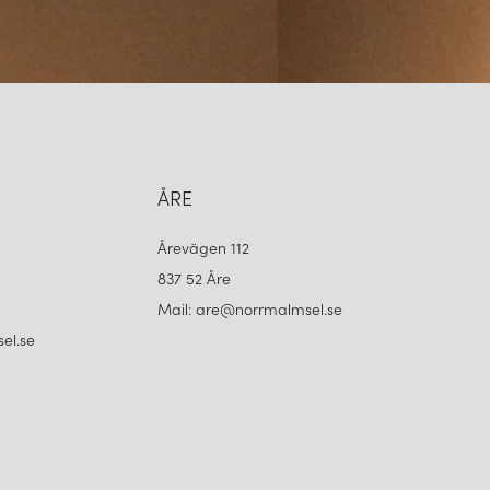
ÅRE
Årevägen 112
837 52 Åre
Mail: are@norrmalmsel.se
el.se