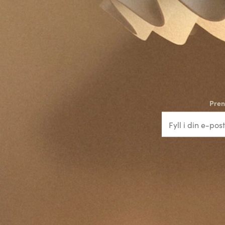
a
l
Pren