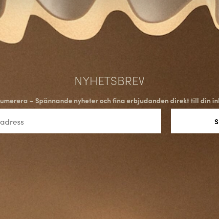
rummet. För dig som värdesätter
NYHETSBREV
umerera – Spännande nyheter och fina erbjudanden direkt till din in