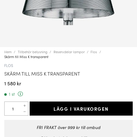
Hem
Tillbehör belysning
Reservdelar lampor
Flos
Skärm till Miss K transparent
FLOS
SKÄRM TILL MISS K TRANSPARENT
1 580 kr
1 st
LÄGG I VARUKORGEN
FRI FRAKT över 999 kr till ombud