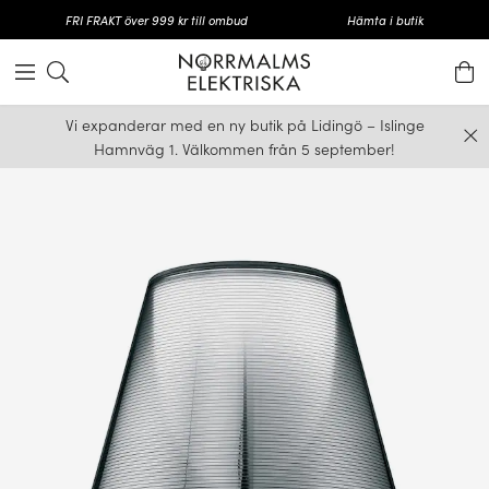
FRI FRAKT över 999 kr till ombud
Hämta i butik
Vi expanderar med en ny butik på Lidingö – Islinge
Hamnväg 1. Välkommen från 5 september!