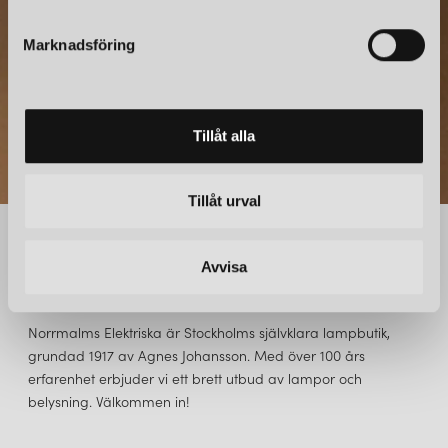
e
s
Marknadsföring
v
a
l
Tillåt alla
Tillåt urval
Avvisa
NORRMALMS ELEKTRISKA
Norrmalms Elektriska är Stockholms självklara lampbutik,
grundad 1917 av Agnes Johansson. Med över 100 års
erfarenhet erbjuder vi ett brett utbud av lampor och
belysning. Välkommen in!