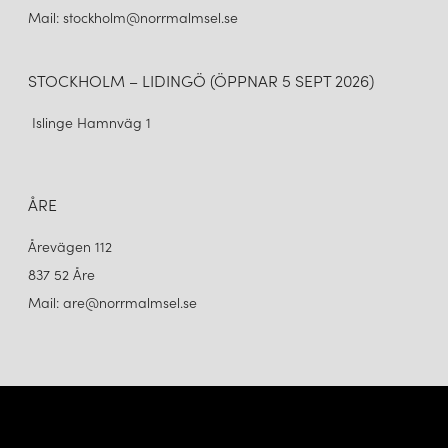
Mail: stockholm@norrmalmsel.se
STOCKHOLM – LIDINGÖ (ÖPPNAR 5 SEPT 2026)
Islinge Hamnväg 1
ÅRE
Årevägen 112
837 52 Åre
Mail: are@norrmalmsel.se