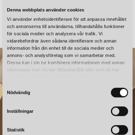
Denna webbplats använder cookies
Vi använder enhetsidentifierare för att anpassa innehållet
FLOS
FLOS
och annonserna till användarna, tillhandahålla funktioner
SKÄRM TILL MISS K SILVER
GLO-BALL MINI RESERVGLA
för sociala medier och analysera vår trafik. Vi
2 550 kr
1 215 kr
vidarebefordrar även sådana identifierare och annan
information från din enhet till de sociala medier och
annons- och analysföretag som vi samarbetar med.
Dessa kan i sin tur kombinera informationen med annan
information som du har tillhandahållit eller som de har
samlat in när du har använt deras tjänster.
S
Nödvändig
a
m
t
NYHETSBREV
Inställningar
y
Prenumerera – Spännande nyheter och fina erbjudanden
c
direkt till din inkorg.
k
Statistik