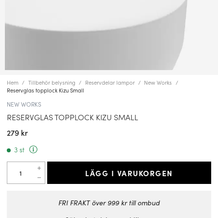
Hem
Tillbehör belysning
Reservdelar lampor
New Works
Reservglas topplock Kizu Small
NEW WORKS
RESERVGLAS TOPPLOCK KIZU SMALL
279 kr
3 st
LÄGG I VARUKORGEN
FRI FRAKT över 999 kr till ombud