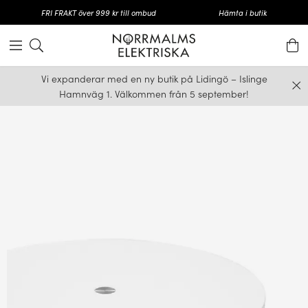
FRI FRAKT över 999 kr till ombud
Hämta i butik
Vi expanderar med en ny butik på Lidingö – Islinge
Hamnväg 1. Välkommen från 5 september!