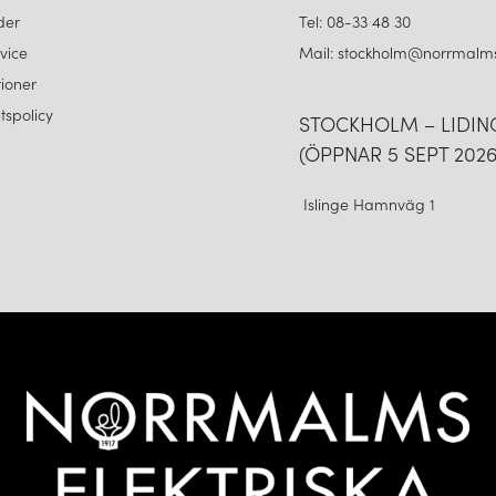
förmåga att förändra atmosfäre
der
Tel: 08-33 48 30
belysningsvärlden. Oavsett om
vice
Mail: stockholm@norrmalms
Lighting belysning som kombine
ioner
den placeras.
etspolicy
STOCKHOLM – LIDI
(ÖPPNAR 5 SEPT 2026
Islinge Hamnväg 1