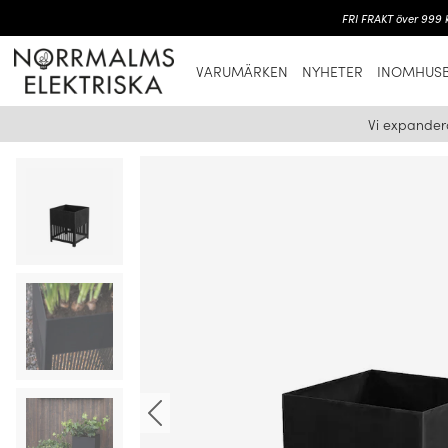
FRI FRAKT över 999 k
VARUMÄRKEN
NYHETER
INOMHUSB
Vi expander