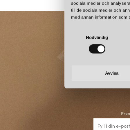
sociala medier och analysera 
till de sociala medier och a
med annan information som du 
S
Nödvändig
a
m
t
y
c
k
Avvisa
e
s
v
a
l
Pren