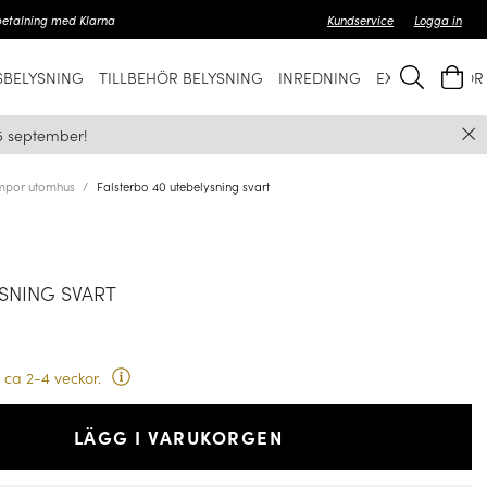
betalning med Klarna
Kundservice
Logga in
BELYSNING
TILLBEHÖR BELYSNING
INREDNING
EXKLUSIVT FÖ
5 september!
mpor utomhus
Falsterbo 40 utebelysning svart
SNING SVART
 ca 2-4 veckor.
LÄGG I VARUKORGEN