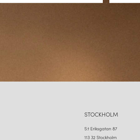
behagligt ljus. Iris är mångsid
KVALITET OCH HÅLLBA
Hållbarhet är en viktig del av 
utveckla produkter som är bygg
estetiskt tilltalande utan också
lösningar, vilket gör lamporna
INTERNATIONELL NÄRV
Även om Globen Lighting är dju
internationell närvaro. Lampor
vilket gör varumärket till en g
stilren, inspirerande och alltid
STOCKHOLM
AVSLUTANDE REFLEKTI
S:t Eriksgatan 87
113 32 Stockholm
Med sitt arv av nordisk design, 