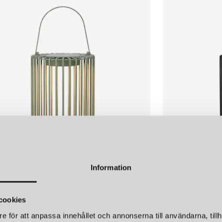
Globen Lighting har sina rötter
ett varumärke med internationel
fortfarande familjeägt, vilket b
hantverk med modern produktutv
söker belysning där estetik möte
DESIGNFILOSOFI: ATT 
Företagets filosofi kan samman
förändra stämningar och atmosfä
utan även designföremål som sä
det gäller en enkel bordslampa
att skapa stämning och inspire
KOMBINATIONEN AV EG
Information
ÖJD
MARKSLÖJD
Globen Lighting arbetar med e
 SOLCELLSLAMPA GRÖN
CAVIA SOLCELL
produktutvecklingen framåt. 
cookies
r
1 299 kr
designers som tillför nya pers
e för att anpassa innehållet och annonserna till användarna, tillh
mångsidigt och dynamiskt – all