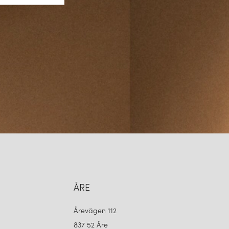
ig och återfinns i många nordiska hem tack vare sin stilrena design.
RHET
Globen Lightings arbete. Genom att välja kvalitativa material och
da för att hålla över tid, erbjuder de belysning som inte bara är
 ett långsiktigt val. Företaget arbetar även aktivt med energieffektiva
 lika vänliga mot miljön som mot ögat.
ARO MED NORDISK SJÄL
pt förankrat i den nordiska designtraditionen, har de en tydlig
na säljs i stora delar av Europa, men också på andra kontinenter,
lobal aktör med nordiskt hjärta. Deras design är lätt att känna igen –
 i balans mellan enkelhet och uttryck.
ÅRE
ON
Årevägen 112
837 52 Åre
sin nyfikenhet på nya uttryck och en filosofi som hyllar ljusets