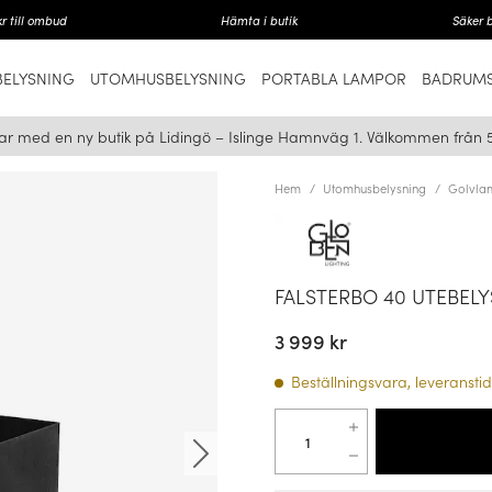
r till ombud
Hämta i butik
Säker 
ELYSNING
UTOMHUSBELYSNING
PORTABLA LAMPOR
BADRUMS
ar med en ny butik på Lidingö – Islinge Hamnväg 1. Välkommen från 
Hem
Utomhusbelysning
Golvla
FALSTERBO 40 UTEBELY
3 999 kr
Beställningsvara, leveranstid