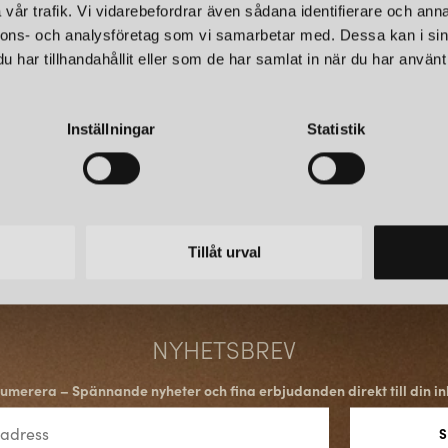
vår trafik. Vi vidarebefordrar även sådana identifierare och anna
internationella trender och exp
nnons- och analysföretag som vi samarbetar med. Dessa kan i sin
har tillhandahållit eller som de har samlat in när du har använt 
BRETT SORTIMENT FÖR 
Sortimentet omfattar allt frå
Inställningar
Statistik
utomhusbelysning. Produkterna
hotell och kontorsmiljöer. Den
behov – från den lilla lägenhete
med både kraft och karaktär.
Tillåt urval
POPULÄRA LAMPOR FR
Flera av Globen Lightings lamp
Några framstående exempel ä
NYHETSBREV
Noah
:
En omtyckt och stilren p
taklampa
klädd i strukturerat 
umerera – Spännande nyheter och fina erbjudanden direkt till din in
Fungo
:
En populär serie trans
luftbubblor som ger en extra v
Iris:
En tidlös modell med mång