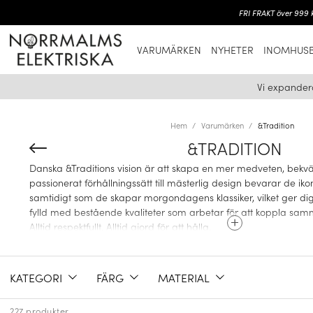
FRI FRAKT över 999 k
VARUMÄRKEN
NYHETER
INOMHUSB
Vi expander
Hem
Varumärken
&Tradition
&TRADITION
Danska &Traditions vision är att skapa en mer medveten, bekv
passionerat förhållningssätt till mästerlig design bevarar de iko
samtidigt som de skapar morgondagens klassiker, vilket ger dig 
fylld med bestående kvaliteter som arbetar för att koppla sam
Alltid respektfullt. Alltid gjord för att hålla.
KATEGORI
FÄRG
MATERIAL
TREND OCH TRADITION
227 produkter