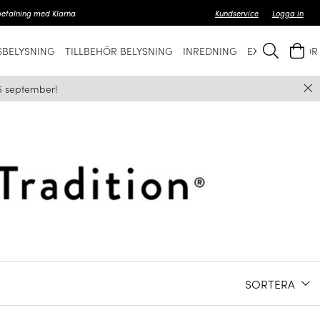
betalning med Klarna
Kundservice
Logga in
BELYSNING
TILLBEHÖR BELYSNING
INREDNING
EXKLUSIVT FÖ
5 september!
SORTERA