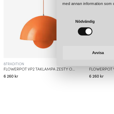
med annan information som du 
S
Nödvändig
a
m
t
y
c
k
Avvisa
e
&TRADITION
&TRADITION
s
FLOWERPOT VP2 TAKLAMPA ZESTY ORANGE
v
6 260 kr
6 260 kr
a
l