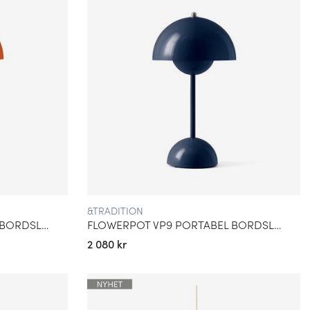
&TRADITION
FLOWERPOT VP9 PORTABEL BORDSLAMPA ZESTY ORANGE
FLOWERPOT VP9 PORTABEL BORDSLAMPA STEEL BLUE
2 080 kr