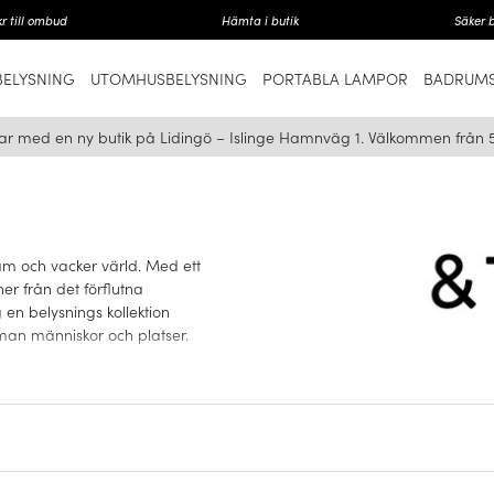
r till ombud
Hämta i butik
Säker 
ELYSNING
UTOMHUSBELYSNING
PORTABLA LAMPOR
BADRUMS
ar med en ny butik på Lidingö – Islinge Hamnväg 1. Välkommen från 
äm och vacker värld. Med ett
ner från det förflutna
en belysnings kollektion
man människor och platser.