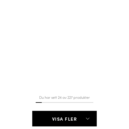
Du har sett 24 av 227 produkter
VISA FLER