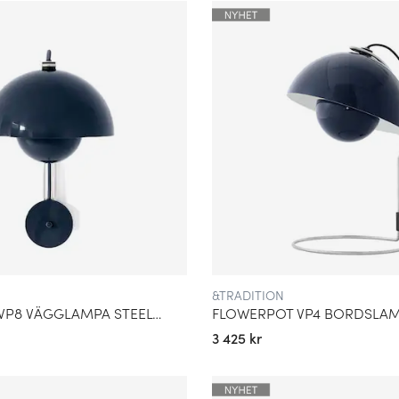
rmilionröd, plommonröd,
enapsgul, ljus sand,
de klassiska som vit,
&TRADITION
FLOWERPOT VP8 VÄGGLAMPA STEEL BLUE
3 425 kr