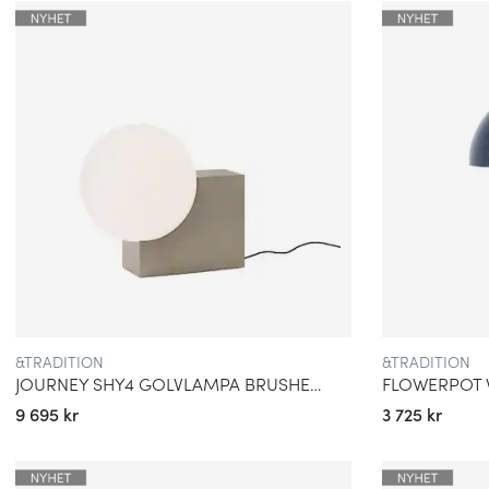
du Flowerpot i en uppsjö av moderna färger som koboltblå, ve
swim blue, tangy pink, gråblå, beigeröd, mörkgrön, gråbeige, s
rödbrun, signalgrön, ljusblå och mönstrad svart/vit. Men även i 
mässing, krom och matta färger i vitt, svart och ljusgrå.
&TRADITION
&TRADITION
JOURNEY SHY4 GOLVLAMPA BRUSHED STEEL OPAL GLASS
9 695 kr
3 725 kr