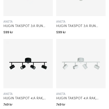
belysningsbranschen tack vare sitt engagemang för kvalitet,
design och innovation. Med sina välrenommerade produkter och
sitt starka fokus på kundnöjdhet fortsätter Aneta Lighting att lysa
upp både svenska hem och internationella marknader.
ANETA
ANETA
HUGIN TAKSPOT 3:A RUND, SVART
HUGIN TAKSPOT 3:A RUND, VIT
599 kr
599 kr
ANETA
ANETA
HUGIN TAKSPOT 4:A RAK, SVART
HUGIN TAKSPOT 4:A RAK, VIT
749 kr
749 kr