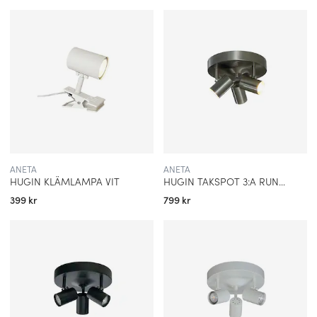
POPULÄRA LAMPOR
Här är tre av Aneta Lightings mest populära lampor:
Burma taklampa:
En taklampa i naturfärgad rottining med en
mjuk formning som passar i många olika hemmijöer.
Rille:
En stilren serie som utstrålar elegans och harmoni. Med
sina rena linjer och mjuka ljus ger den ett behagligt sken och
ANETA
ANETA
bidrar till en avslappnad atmosfär i rummet. Hos oss hittar du
HUGIN KLÄMLAMPA VIT
HUGIN TAKSPOT 3:A RUND, STÅL
den både som taklampa/plafond och bordslampa.
399 kr
799 kr
Ester lampfot:
En bordslampa med en klassisk,
nätt och stilren
design som passar in i de flesta hem. Ester har en bottenplatta
som står på tre kulformade tassar, vilket skapar ett elegant och
luftigt intryck.
Aneta Lighting fortsätter att vara en ledande aktör inom