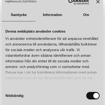
Samtycke
Information
Om
Denna webbplats använder cookies
Vi använder enhetsidentifierare för att anpassa innehållet
och annonserna till användarna, tillhandahålla funktioner
för sociala medier och analysera vår trafik. Vi
vidarebefordrar även sådana identifierare och annan
information från din enhet till de sociala medier och
annons- och analysföretag som vi samarbetar med.
Dessa kan i sin tur kombinera informationen med annan
information som du har tillhandahållit eller som de har
samlat in när du har använt deras tjänster.
S
Nödvändig
a
m