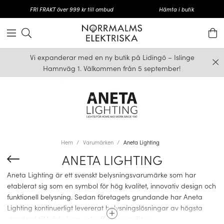
FRI FRAKT över 999 kr till ombud
Hämta i butik
Vi expanderar med en ny butik på Lidingö – Islinge
Hamnväg 1. Välkommen från 5 september!
Hem
Varumärken
Aneta Lighting
ANETA LIGHTING
Aneta Lighting är ett svenskt belysningsvarumärke som har
etablerat sig som en symbol för hög kvalitet, innovativ design och
funktionell belysning. Sedan företagets grundande har Aneta
Lighting kontinuerligt levererat belysningslösningar av högsta
standard till både hem och offentliga miljöer.