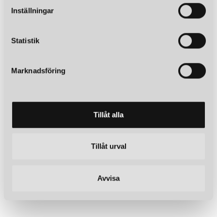
t
Inställningar
y
c
k
Statistik
e
s
Marknadsföring
v
a
l
Tillåt alla
Tillåt urval
Avvisa