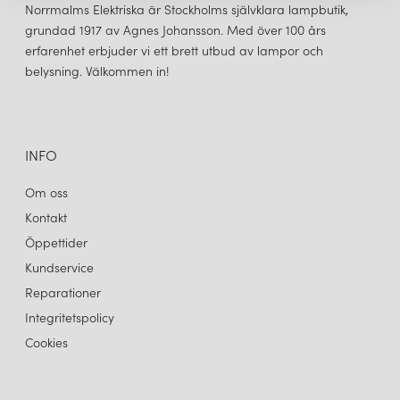
Under 2022 gör AH Belysning en genomgång av sitt varumärke
Norrmalms Elektriska är Stockholms självklara lampbutik,
och sin profil. Efter att tidigare ha förkortat ned Armaturhantverk
grundad 1917 av Agnes Johansson. Med över 100 års
till AH i sitt varumärke återgår man nu igen till sitt ursprungliga
erfarenhet erbjuder vi ett brett utbud av lampor och
arv. I det arbetet har en ny logga tagits fram och man återgår till
belysning. Välkommen in!
att fokusera på sitt anrika hantverk.
ARMATURHANTVERK
ARMATURHANTVERK
LILJA SKÄRM
LILJA SKÄRM
238 kr
238 kr
LÄGG I VARUKORGEN
LÄGG I VARUKORGEN
INFO
Om oss
Kontakt
Öppettider
Kundservice
Reparationer
Integritetspolicy
Cookies
ARMATURHANTVERK
ARMATURHANTVERK
LILJA SKÄRM
LILJA SKÄRM