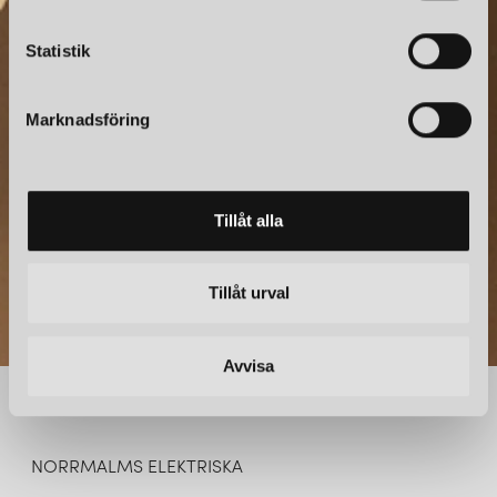
belysningslösningar som inte bara ger optimal ljusprestanda
c
utan också bidrar till att skapa en behaglig och stämningsfull
NYHETSBREV
k
Statistik
atmosfär.
e
Prenumerera – Spännande nyheter och fina erbjudanden
s
FAVORITER FRÅN ARMATURHANTVERK
direkt till din inkorg.
Marknadsföring
v
a
De tidlösa golvlamporna
Tullgarn
och
Haga
är några av deras
omtyckta modeller. Likaså vägglampan
Gotland
i färgerna sand,
l
grå och vit. Även Fårö vägg- och taklampa är en spotlight som
Tillåt alla
tilltalar många.
ARMATURHANTVERK
ARMATURHANTVERK
LILJA LAMPSKÄRM BLÅ
LILJA SKÄRM
295 kr
238 kr
DERAS KLASSISKA LAMPSKÄRMAR
Tillåt urval
LÄGG I VARUKORGEN
LÄGG I VARUKORGEN
I vårt utbud av lampskärmar har vi även skärmar från
Armaturhantverk som passar perfekt till klassiska golvlampor och
Avvisa
bordslampor. Dessa lampskärmar har influenser från förra
seklets mitt såsom 40- och 50-talet.
NY GRAFISK PROFIL
NORRMALMS ELEKTRISKA