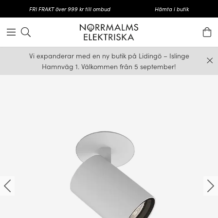
FRI FRAKT över 999 kr till ombud
Hämta i butik
Vi expanderar med en ny butik på Lidingö – Islinge
Hamnväg 1. Välkommen från 5 september!