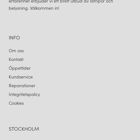
erfarenhet erbjuder vi ett brett utbud av lampor och
innovation, hållbarhet och kvalitet har Astro Lighting säkrat sin
belysning. Välkommen in!
plats som en betydande aktör inom belysningsvärlden.
INFO
Om oss
Kontakt
Öppettider
Kundservice
Reparationer
Integritetspolicy
Cookies
STOCKHOLM