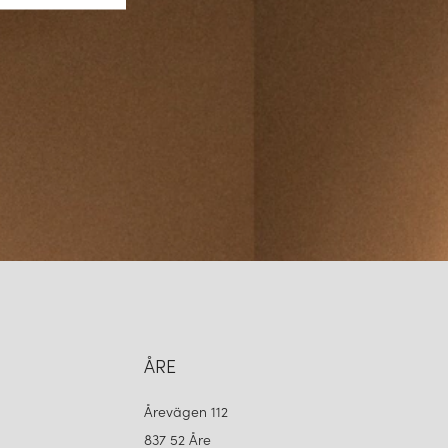
ggrant utvalda material och tillverkningsprocesser för att
r både robust och långvarig. Denna fokus på kvalitet gör att Astro
lig aktör inom belysningsindustrin.
nt som ett brittiskt belysningsföretag som kombinerar skönhet och
e sätt. Deras mest populära serier, inklusive Ascoli, Aqua och
förmåga att skapa lösningar som förbättrar rummets atmosfär. Med
innovation, hållbarhet och kvalitet har Astro Lighting säkrat sin plats
belysningsvärlden.
ÅRE
Årevägen 112
837 52 Åre