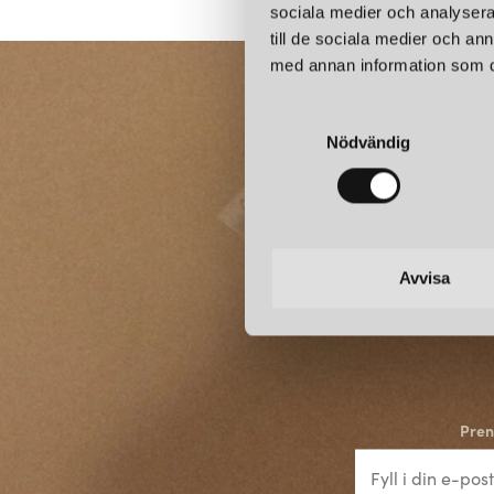
sociala medier och analysera 
till de sociala medier och a
med annan information som du 
S
Nödvändig
a
m
t
y
c
k
Avvisa
e
s
v
a
l
Pren