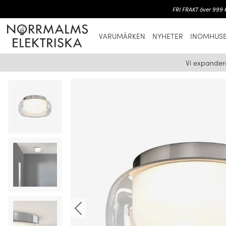
FRI FRAKT över 999 k
VARUMÄRKEN
NYHETER
INOMHUSB
Vi expander