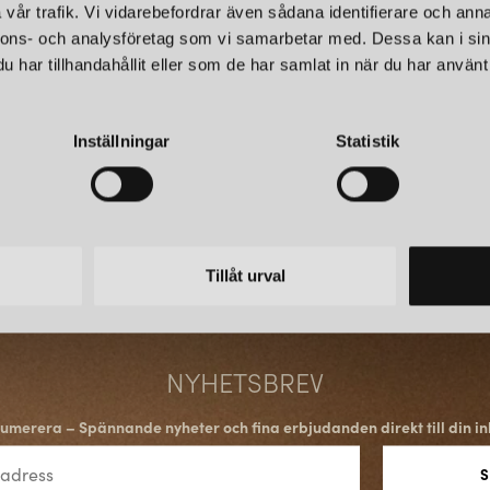
lämplig för
användning i badr
vår trafik. Vi vidarebefordrar även sådana identifierare och anna
nnons- och analysföretag som vi samarbetar med. Dessa kan i sin
har tillhandahållit eller som de har samlat in när du har använt 
MASHIKO
Mashiko
-serien är en uttrycksf
en lugn och fridfull atmosfär 
Inställningar
Statistik
utföranden och storlekar, vilke
inredningsstilar.
DESIGN OCH INNOVATI
Tillåt urval
Astro Lighting strävar efter at
Företagets skapelser är resulta
genomtänkt för att skapa en p
önskan att förbättra både estet
NYHETSBREV
umerera – Spännande nyheter och fina erbjudanden direkt till din in
HÅLLBARHET OCH KVAL
En viktig del av Astro Lighting