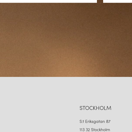
kvalitet. Företaget använder no
säkerställa att varje produkt ä
Lighting sticker ut som en pålit
SAMMANFATTNING
Astro Lighting har gjort sig kä
funktionalitet på ett enaståend
Mashiko, visar på företagets 
en stark dedikation till design, 
som en betydande aktör inom 
STOCKHOLM
S:t Eriksgatan 87
113 32 Stockholm