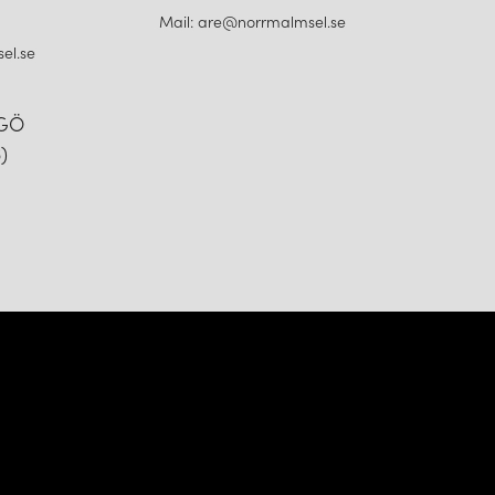
Mail: are@norrmalmsel.se
el.se
NGÖ
)