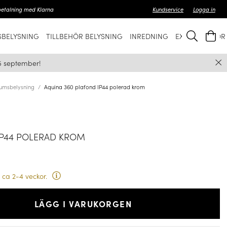
betalning med Klarna
Kundservice
Logga in
BELYSNING
TILLBEHÖR BELYSNING
INREDNING
EXKLUSIVT FÖ
5 september!
umsbelysning
Aquina 360 plafond IP44 polerad krom
IP44 POLERAD KROM
 ca 2-4 veckor.
LÄGG I VARUKORGEN