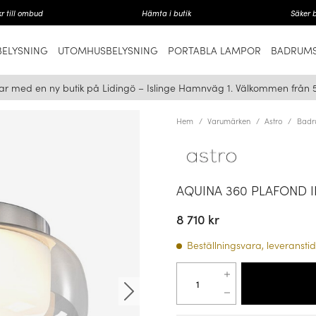
r till ombud
Hämta i butik
Säker 
ELYSNING
UTOMHUSBELYSNING
PORTABLA LAMPOR
BADRUMS
ar med en ny butik på Lidingö – Islinge Hamnväg 1. Välkommen från 
Hem
Varumärken
Astro
Badr
AQUINA 360 PLAFOND 
8 710 kr
Beställningsvara, leveranstid