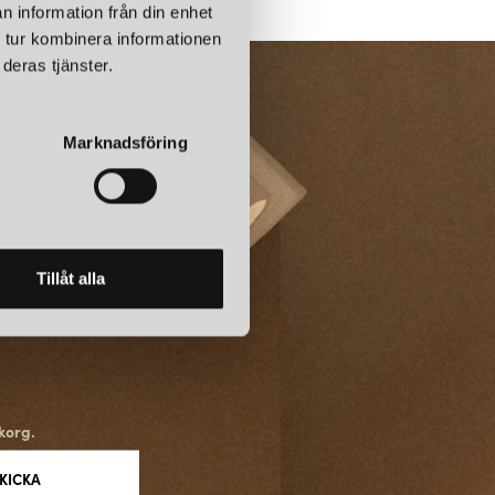
um zon 2 och 3.
n information från din enhet
 tur kombinera informationen
deras tjänster.
ull tolkning av japansk minimalism. Dess rena och enkla linjer skapar
i rummet. Mashiko-lamporna är IP44-klassade och tillgängliga i olika
Marknadsföring
t gör dem till mångsidiga val för olika typer av rum och
ON
Tillåt alla
t ständigt vara i framkant när det gäller design och innovation.
tet av noggrann forskning och utveckling, där varje detalj är
erfekt belysningslösning. Deras produkter är utformade med en
iken och funktionaliteten i varje rum.
korg.
ITET
s filosofi är att skapa produkter som är hållbara och av högsta