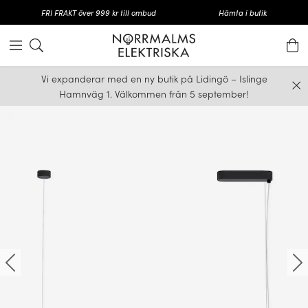
FRI FRAKT över 999 kr till ombud
Hämta i butik
Vi expanderar med en ny butik på Lidingö – Islinge
Hamnväg 1. Välkommen från 5 september!