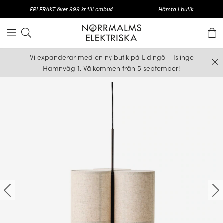
FRI FRAKT över 999 kr till ombud
Hämta i butik
Vi expanderar med en ny butik på Lidingö – Islinge
Hamnväg 1. Välkommen från 5 september!