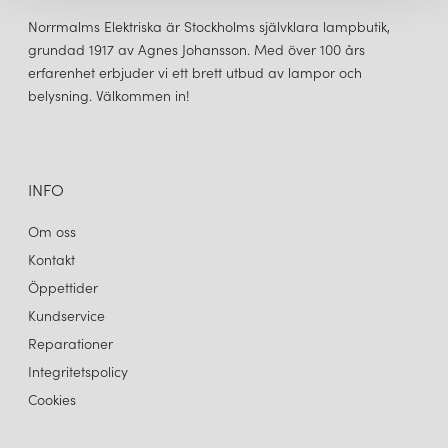
många designers läppar nu och passar otroligt fint över
matbordet. Serien
Hashira
tilltalar många då den passar lika bra
Norrmalms Elektriska är Stockholms självklara lampbutik,
i det moderna hemmet som på restaurangen, kontoret, i
grundad 1917 av Agnes Johansson. Med över 100 års
hotellobbyn eller i huset i fjällen. Lampan finns i färgerna raw och
erfarenhet erbjuder vi ett brett utbud av lampor och
vit och som tak-, bords, vägg- och golvlampa.
belysning. Välkommen in!
INFO
Om oss
Kontakt
Öppettider
Kundservice
Reparationer
Integritetspolicy
Cookies