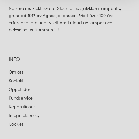
Norrmalms Elektriska är Stockholms självklara lampbutik,
grundad 1917 av Agnes Johansson. Med över 100 års
erfarenhet erbjuder vi ett brett utbud av lampor och
belysning. Välkommen in!
BELID
BELID
BUDDY BORDSLAMPA BRUSHED ALU/OPAL GLASS
BUDDY BORDSLAMPA ULTRAMARINE BLUE/OPAL GLASS
1 999 kr
1 999 kr
LÄGG I VARUKORGEN
LÄGG I VARUKORGEN
INFO
Om oss
Kontakt
Öppettider
Kundservice
Reparationer
Integritetspolicy
Cookies
BELID
BELID