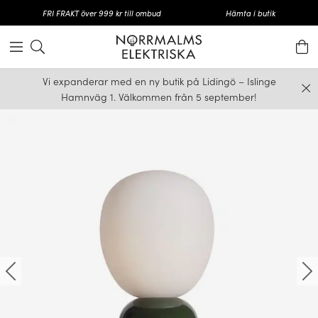
FRI FRAKT över 999 kr till ombud
Hämta i butik
Vi expanderar med en ny butik på Lidingö – Islinge
Hamnväg 1. Välkommen från 5 september!