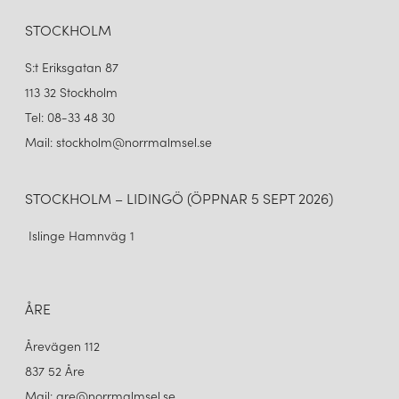
BUDDY BORDSLAMPA GREIGE/OPAL GLASS
BUDDY BORDSLAMPA SVART/OPAL
1 999 kr
1 999 kr
STOCKHOLM
LÄGG I VARUKORGEN
LÄGG I VARUKORGEN
S:t Eriksgatan 87
113 32 Stockholm
Tel: 08-33 48 30
Mail: stockholm@norrmalmsel.se
STOCKHOLM – LIDINGÖ (ÖPPNAR 5 SEPT 2026)
Islinge Hamnväg 1
ÅRE
Årevägen 112
837 52 Åre
Mail: are@norrmalmsel.se