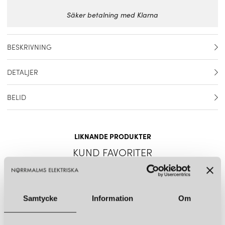
Säker betalning med Klarna
BESKRIVNING
Design: Färg & Blanche, 2023. Vacker golvlampa som är en
DETALJER
hyllning till vårt hantverksarv och samtidigt en banbrytande
tolkning av traditionell design. Med sin asymmetriska form och
Artikelnummer
3824533
eleganta metallkonstruktion blir denna golvlampa ett konstnärligt
BELID
tillskott till ditt hem. Designad av svenska designstudion Färg &
Belid är ett svenskt belysningsföretag som designar och
Material
Metall
Blanche ger golvlampan ditt hem en touch av tidlös elegans. En
producerar belysningslösningar för hem, kontor och offentliga
trevlig detalj är den vackra mässingsringen. Passar i både
Färg
Sand, detalj i mässing
utrymmen. Företaget grundades 1969 i Varberg och är idag
LIKNANDE PRODUKTER
sovrum och vardagsrum. Tillverkad i Varberg, Sverige.
skandinaviens största tillverkare av hembelysning.
KUND FAVORITER
Mått
Höjd: 130 cm Bredd: 41,5 cm
Ljuskälla
E27 20W
KVALITETSBELYSNING MED MINIMALISTISK DESIGN
Ljuskälla ingår
Nej
Samtycke
Information
Om
Belid erbjuder ett brett utbud av belysningsprodukter inklusive
taklampor, golvlampor, bordslampor, vägglampor och
Sladdlängd
3 m svart textil
utomhusbelysning. Deras produkter är kända för sin moderna