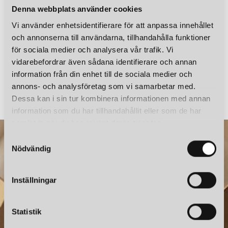
och minimalistiska design, högkvalitativa material och
Denna webbplats använder cookies
energieffektivitet. De använder LED-teknik i många av sina
Vi använder enhetsidentifierare för att anpassa innehållet
produkter för att säkerställa långvariga och miljövänliga
och annonserna till användarna, tillhandahålla funktioner
belysningslösningar.
för sociala medier och analysera vår trafik. Vi
vidarebefordrar även sådana identifierare och annan
SKRÄDDARSYDDA BELYSNINGSLÖSNINGAR
information från din enhet till de sociala medier och
BELID
BELID
CATO GOLVLAMPA DIMBAR MATTVIT/MATTVIT
Utöver sin ordinarie produktlinje erbjuder Belid även
annons- och analysföretag som vi samarbetar med.
skräddarsydda belysning för specifika projekt och installationer.
3 999 kr
7 499 kr
Dessa kan i sin tur kombinera informationen med annan
De arbetar nära arkitekter, designers och entreprenörer för att
information som du har tillhandahållit eller som de har
skapa ljusdesigner som möter deras kunders behov och
samlat in när du har använt deras tjänster.
specifikationer.
S
Nödvändig
a
MILJÖVÄNLIGA MATERIAL
m
Belid är engagerad i hållbarhet och miljöansvar i sina
t
Inställningar
produktionsprocesser. De strävar efter att minska sitt
y
koldioxidavtryck genom att använda miljövänliga material och
c
energieffektiva tillverkningsmetoder. De har också ett
k
Statistik
återvinningsprogram på plats för att minska avfallet och
e
NYHETSBREV