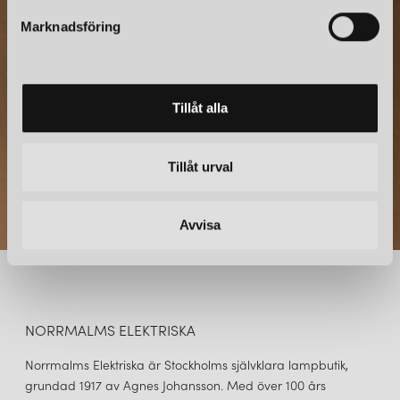
återanvända material när det är möjligt.
s
Marknadsföring
Prenumerera – Spännande nyheter och fina erbjudanden
v
OMTYCKTA MODELLER
direkt till din inkorg.
a
l
Varumärket har ett stort utbud av modeller och bland spotlights
så uppskattas framförallt serien
Tyson
som även finns som
Tillåt alla
golvlampa, vägglampa, bordslampa och taklampa. En av dess
modeller för väggen erbjuder även ett USB-uttag för laddning
av din mobiltelefon. Deras tidlösa utomhusbelysning i serien
Boo
Tillåt urval
är designade av Thomas Sandell och är en armatur där
organisk form möter svenskt hantverk. Du hittar den både som
vägglampa och pollare.
Avvisa
Sammantaget är Belid ett välrenommerat och innovativt
belysningsföretag som är känt för sina högkvalitativa produkter
och engagemang för hållbarhet. Och hos oss hittar du uppemot
400 produkter från detta omtyckta varumärke.
NORRMALMS ELEKTRISKA
Norrmalms Elektriska är Stockholms självklara lampbutik,
grundad 1917 av Agnes Johansson. Med över 100 års