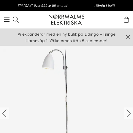
FRI FRAKT över 999 kr till ombud
Hämta i butik
Vi expanderar med en ny butik på Lidingö – Islinge
Hamnväg 1. Välkommen från 5 september!