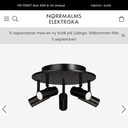
FRI FRAKT över 999 kr till ombud
Hämta i butik
Vi expanderar med en ny butik på Lidingö. Välkommen från
5 september!