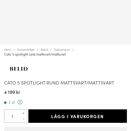
Hem
Varumärken
Belid
Taklampor
Cato 5 spotlight rund mattsvart/mattsvart
CATO 5 SPOTLIGHT RUND MATTSVART/MATTSVART
4 199 kr
2 st
LÄGG I VARUKORGEN