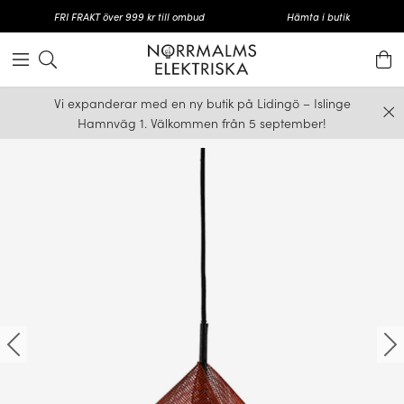
FRI FRAKT över 999 kr till ombud
Hämta i butik
Vi expanderar med en ny butik på Lidingö – Islinge
Hamnväg 1. Välkommen från 5 september!