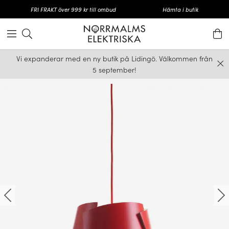
FRI FRAKT över 999 kr till ombud
Hämta i butik
Vi expanderar med en ny butik på Lidingö. Välkommen från
5 september!