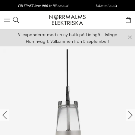
FRI FRAKT över 999 kr till ombud
Hämta i butik
Vi expanderar med en ny butik på Lidingö – Islinge
Hamnväg 1. Välkommen från 5 september!