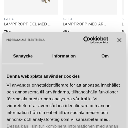
olika rum och inredningsstilar. Deras produkter sträcker sig från
golvlampor och bordslampor till taklampor och vägglampor.
GELIA
GELIA
GEL
Några av deras mest populära lampor inkluderar:
LAMPPROPP DCL MED ARMATURSLADD JORDAD
LAMPPROPP MED ARMATURSLADD OJORDAD
79 kr
49 kr
69 k
MANHATTAN
LÄGG I VARUKORGEN
LÄGG I VARUKORGEN
Manhattan har formen som ett dricksglas och namnet anspelar
på drinken med samma namn. Sedan 1997 har Manhattan
Samtycke
Information
Om
familjen vuxit och finns nu i flera olika varianter och storlekar.
LIKNANDE PRODUKTER
Lampan har en enkel exklusiv design och fin att hänga i grupp
KUND FAVORITER
eller som singel.
Denna webbplats använder cookies
Vi använder enhetsidentifierare för att anpassa innehållet
DIFFUS
och annonserna till användarna, tillhandahålla funktioner
Diffus, designad av Kajsa Pettersson, är en takpendel i bockad
för sociala medier och analysera vår trafik. Vi
aluminium som hålls samman av en läderknut och skapar ett
vidarebefordrar även sådana identifierare och annan
fjäderlätt intryck. Diffus finns i flera färger och två storlekar.
information från din enhet till de sociala medier och
annons- och analysföretag som vi samarbetar med.
Dessa kan i sin tur kombinera informationen med annan
OLLE BORDSLAMPA