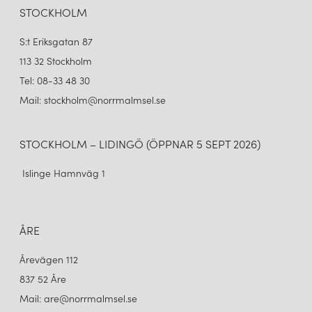
STOCKHOLM
offentliga miljöer.
S:t Eriksgatan 87
113 32 Stockholm
Tel: 08-33 48 30
Mail: stockholm@norrmalmsel.se
STOCKHOLM – LIDINGÖ (ÖPPNAR 5 SEPT 2026)
Islinge Hamnväg 1
ÅRE
Årevägen 112
837 52 Åre
Mail: are@norrmalmsel.se