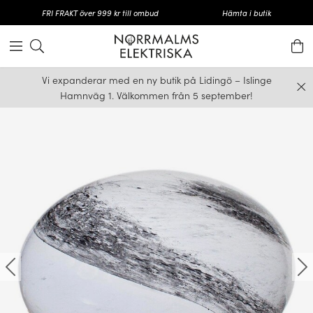
FRI FRAKT över 999 kr till ombud
Hämta i butik
Vi expanderar med en ny butik på Lidingö – Islinge
Hamnväg 1. Välkommen från 5 september!