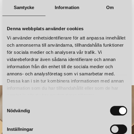
CABLECUP
CABLE CUP HIDE VIT
Samtycke
Information
Om
179 kr
LÄGG I VARUKORGEN
Denna webbplats använder cookies
Vi använder enhetsidentifierare för att anpassa innehållet
och annonserna till användarna, tillhandahålla funktioner
för sociala medier och analysera vår trafik. Vi
vidarebefordrar även sådana identifierare och annan
CABLECUP
CABLECUP
CABLE CUP CLASSIC VIT
CABLE CUP HIDE VIT
information från din enhet till de sociala medier och
199 kr
179 kr
annons- och analysföretag som vi samarbetar med.
Dessa kan i sin tur kombinera informationen med annan
information som du har tillhandahållit eller som de har
samlat in när du har använt deras tjänster.
S
Nödvändig
a
m
t
Inställningar
y