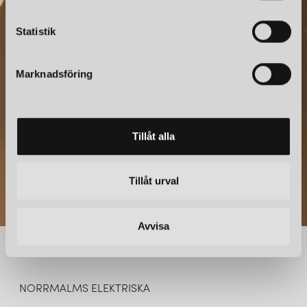
c
NYHETSBREV
k
Statistik
e
Prenumerera – Spännande nyheter och fina erbjudanden
s
direkt till din inkorg.
Marknadsföring
v
a
l
Tillåt alla
Tillåt urval
Avvisa
NORRMALMS ELEKTRISKA