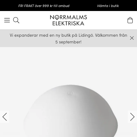
FRI FRAKT över 999 kr till ombud
Hämta i butik
Vi expanderar med en ny butik på Lidingö. Välkommen från
5 september!