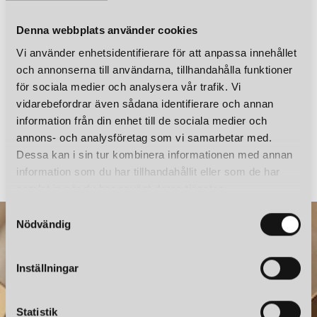
CABLECUP
CABLE CUP HIDE SVART
Denna webbplats använder cookies
179 kr
Vi använder enhetsidentifierare för att anpassa innehållet
LÄGG I VARUKORGEN
och annonserna till användarna, tillhandahålla funktioner
för sociala medier och analysera vår trafik. Vi
vidarebefordrar även sådana identifierare och annan
information från din enhet till de sociala medier och
annons- och analysföretag som vi samarbetar med.
CABLECUP
CABLECUP
CABLE CUP CLASSIC VIT
CABLE CUP MINI SVART
Dessa kan i sin tur kombinera informationen med annan
199 kr
199 kr
information som du har tillhandahållit eller som de har
samlat in när du har använt deras tjänster.
S
Nödvändig
a
m
t
Inställningar
y
c
k
Statistik