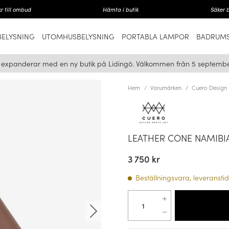
r till ombud
Hämta i butik
Säker 
ELYSNING
UTOMHUSBELYSNING
PORTABLA LAMPOR
BADRUMS
i expanderar med en ny butik på Lidingö. Välkommen från 5 septembe
Hem
Varumärken
Cuero Design
LEATHER CONE NAMIBI
3 750 kr
Beställningsvara, leveranstid