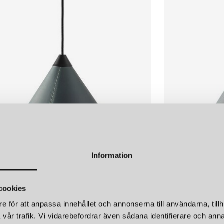
LÄGG I
VARUKORGEN
CUERO DESIGN
CUER
LEATHER CONE NAMIBIA Ø35 TAKLAMPA CRUDE NATURE
3 750 kr
3 750 
LÄGG I
Information
VARUKORGEN
DESIGN
CUERO DESIGN
cookies
LEATHER CONE NAMIBIA Ø45 TAKLAMPA OCEAN BLUE
e för att anpassa innehållet och annonserna till användarna, tillh
r
3 750 kr
vår trafik. Vi vidarebefordrar även sådana identifierare och anna