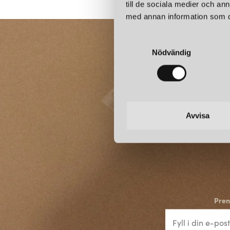
till de sociala medier och a
med annan information som du 
S
Nödvändig
a
m
t
y
c
k
Avvisa
e
s
v
a
l
Pren