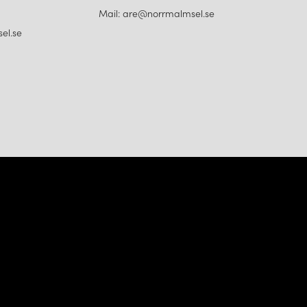
Mail: are@norrmalmsel.se
el.se