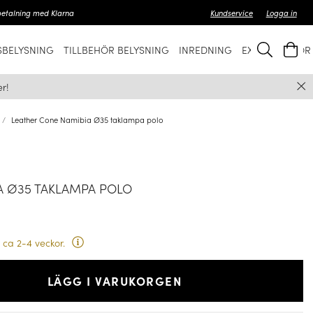
betalning med Klarna
Kundservice
Logga in
BELYSNING
TILLBEHÖR BELYSNING
INREDNING
EXKLUSIVT FÖ
r!
Leather Cone Namibia Ø35 taklampa polo
A Ø35 TAKLAMPA POLO
 ca 2-4 veckor.
LÄGG I VARUKORGEN