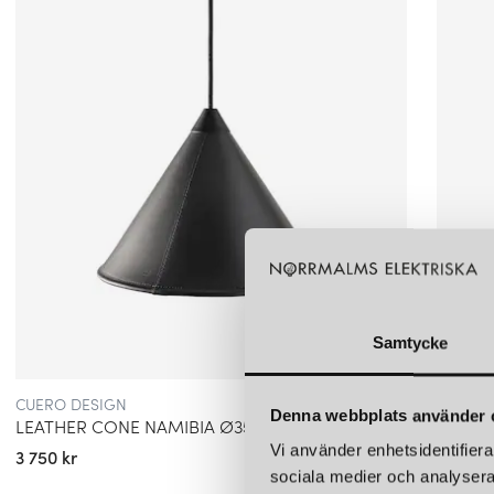
Samtycke
CUERO DESIGN
CUERO 
Denna webbplats använder 
LEATHER CONE NAMIBIA Ø35 TAKLAMPA BLACK
Vi använder enhetsidentifierar
3 750 kr
4 850 k
sociala medier och analysera 