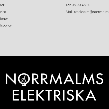
der
Tel: 08-33 48 30
vice
Mail: stockholm@norrmalms
ioner
etspolicy