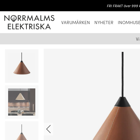
FRI FRAKT över 999 k
VARUMÄRKEN
NYHETER
INOMHUSB
V