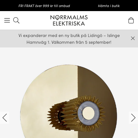
FRI FRAKT över 999 kr till ombud
Hämta i butik
Vi expanderar med en ny butik på Lidingö – Islinge
Hamnväg 1. Välkommen från 5 september!