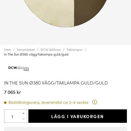
Hem
Varumärken
DCW éditions
Taklampor
In The Sun Ø380 vägg/taklampa guld/guld
IN THE SUN Ø380 VÄGG/TAKLAMPA GULD/GULD
7 065 kr
Beställningsvara, leveranstid ca 2-4 veckor.
LÄGG I VARUKORGEN