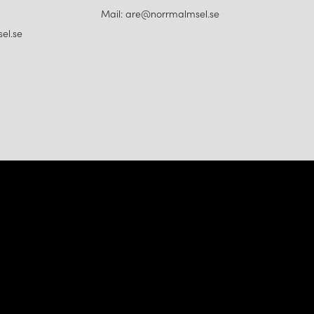
Mail: are@norrmalmsel.se
el.se