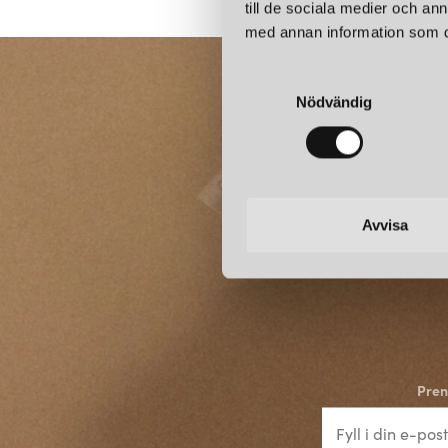
till de sociala medier och a
med annan information som du 
S
Nödvändig
a
m
t
y
c
k
Avvisa
e
s
v
a
l
Pren