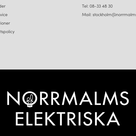
der
Tel: 08-33 48 30
vice
Mail: stockholm@norrmalms
ioner
etspolicy