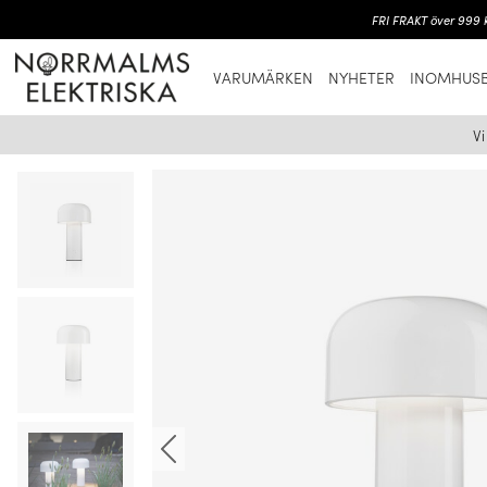
FRI FRAKT över 999 k
VARUMÄRKEN
NYHETER
INOMHUSB
V