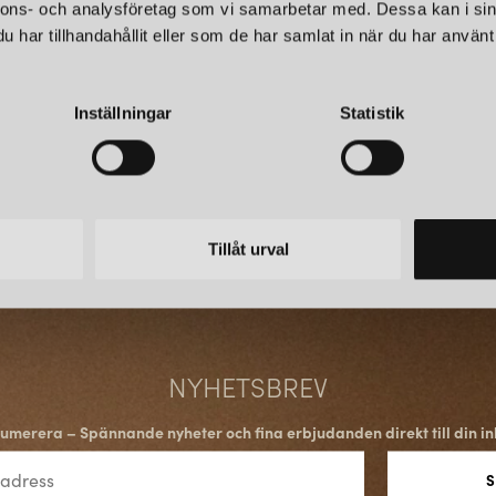
nnons- och analysföretag som vi samarbetar med. Dessa kan i sin
populära designikoner, bland
experimenterade med var
kok
har tillhandahållit eller som de har samlat in när du har använt 
Flos utökat med lampor i en 
senaste favoriten är väggla
taklampa av mässing, krom och
Inställningar
Statistik
ofta under namnet Sarfatti-lamp
Deras skapelser har fått otali
permanenta samlingarna på sto
belysningslösningar för bostäd
mängd olika miljöer, inklusive 
Tillåt urval
världen och är mycket eftertr
erkänt som ledande inom belys
innovation och design.
NYHETSBREV
umerera – Spännande nyheter och fina erbjudanden direkt till din in