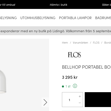
r till ombud
Hämta i butik
Säker 
ELYSNING
UTOMHUSBELYSNING
PORTABLA LAMPOR
BADRUMS
i expanderar med en ny butik på Lidingö. Välkommen från 5 septembe
Hem
Varumärken
FLOS
Bord
BELLHOP PORTABEL BO
3 295 kr
1 st