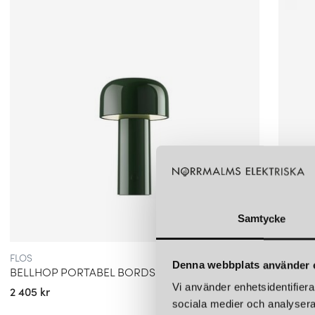
Samtycke
FLOS
FLOS
Denna webbplats använder 
BELLHOP PORTABEL BORDSLAMPA GLOSSY GREEN
Vi använder enhetsidentifierar
2 405 kr
2 405 k
sociala medier och analysera 