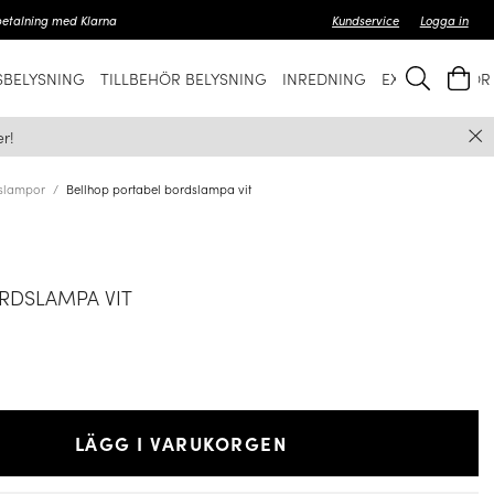
betalning med Klarna
Kundservice
Logga in
BELYSNING
TILLBEHÖR BELYSNING
INREDNING
EXKLUSIVT FÖ
r!
slampor
Bellhop portabel bordslampa vit
RDSLAMPA VIT
LÄGG I VARUKORGEN