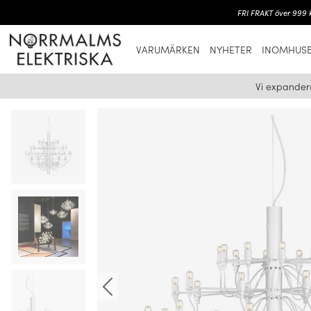
FRI FRAKT över 999 k
VARUMÄRKEN
NYHETER
INOMHUSB
Vi expander