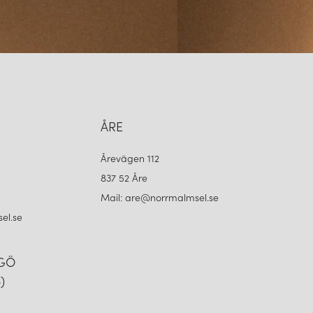
ÅRE
Årevägen 112
837 52 Åre
Mail: are@norrmalmsel.se
el.se
NGÖ
)