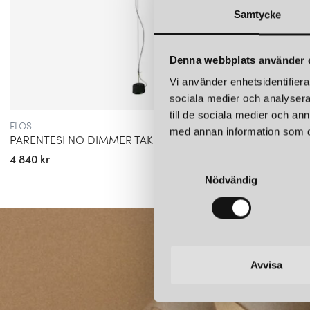
Samtycke
Denna webbplats använder 
Vi använder enhetsidentifierar
sociala medier och analysera 
till de sociala medier och a
FLOS
FLOS
med annan information som du 
PARENTESI NO DIMMER TAKLAMPA SVART
2097/
4 840 kr
26 690 
S
Nödvändig
a
m
t
y
c
k
Avvisa
e
s