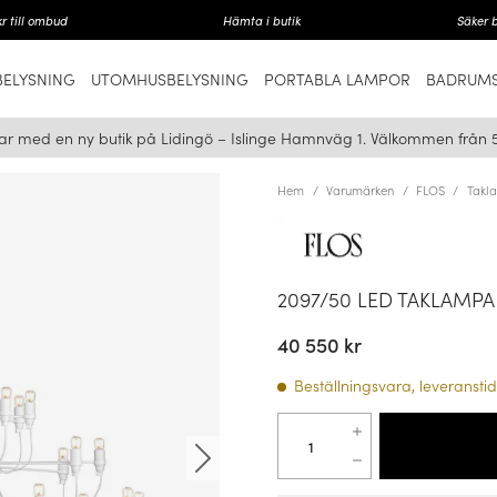
r till ombud
Hämta i butik
Säker 
ELYSNING
UTOMHUSBELYSNING
PORTABLA LAMPOR
BADRUMS
ar med en ny butik på Lidingö – Islinge Hamnväg 1. Välkommen från 
Hem
Varumärken
FLOS
Takl
2097/50 LED TAKLAMPA
40 550 kr
Beställningsvara, leveranstid