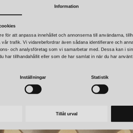
populära designikoner, bland
Information
experimenterade med var
kok
Flos utökat med lampor i en 
senaste favoriten är väggla
cookies
taklampa av mässing, krom och
ofta under namnet Sarfatti-lamp
e för att anpassa innehållet och annonserna till användarna, tillh
vår trafik. Vi vidarebefordrar även sådana identifierare och anna
Deras skapelser har fått otali
nnons- och analysföretag som vi samarbetar med. Dessa kan i sin
permanenta samlingarna på sto
FLOS
har tillhandahållit eller som de har samlat in när du har använt 
30 LED TAKLAMPA MATTSVART
2097/50 TAKLA
belysningslösningar för bostäd
mängd olika miljöer, inklusive 
kr
34 825 kr
världen och är mycket eftertr
Inställningar
Statistik
erkänt som ledande inom belys
innovation och design.
Tillåt urval