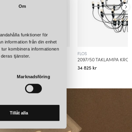
 andra
Snoopy
,
Gatto
och
Ariette
. Ett av de material som de
Om
ong-plast
vilket bl.a. resulterade i Gatto bordslampan. Sen dess har
lång rad spännande material såsom polykarbonat och glas. Den
mpan
265 small
med den långa armen samt ljuskronan
2097
, en
 mattsvart metall designad av Gino Sarfatti. Den sistnämnda går
an och finns i olika storlekar.
andahålla funktioner för
n information från din enhet
ga internationella utmärkelser och många av dem finns nu i de
 tur kombinera informationen
ra konst- och designmuseer runt om i världen. Förutom sina
FLOS
deras tjänster.
MPA MÄSSING
2097/50 TAKLAMPA KRO
er erbjuder Flos även kommersiella belysningslösningar för en
hotell, restauranger och kontor. Företagets produkter säljs över hela
34 825 kr
aktade av både konsumenter och proffs. Sammantaget är Flos
Marknadsföring
ningsbranschen och är känt för sitt engagemang för kvalitet,
Tillåt alla