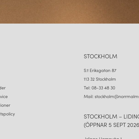
STOCKHOLM
S:t Eriksgatan 87
113 32 Stockholm
der
Tel: 08-33 48 30
vice
Mail: stockholm@norrmalms
ioner
etspolicy
STOCKHOLM – LIDI
(ÖPPNAR 5 SEPT 2026
Islinge Hamnväg 1