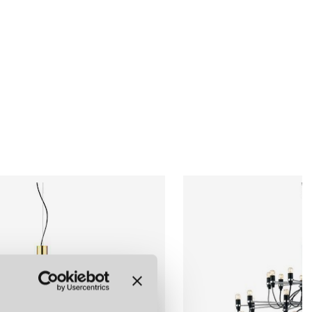
Ja
LÄGG I
LÄGG I
r startade firman produktionen av en rad lampor som blev några
VARUKORGEN
VARUKORGEN
taliensk industriell design. Tack vare tidlös design och teknik i
2,8 m
por fortfarande än idag. Vi har ett långt samarbete med Flos och
rämsta formgivarna i världen är en självklar del av Norrmalms
VARE
est kända formgivarna och arkitekterna i världen, inklusive
s och Antonio Citterio, bland andra. Detta samarbete har resulterat
, inklusive bords- och golvlampor, vägg- och taklampor samt
unktionella och estetiskt tilltalande. Företagets produkter är
vändning av material som metall, glas och plast, och
VA KLASSIKER
Cesare Cassina ingick i ett samarbete med Achille Castiglioni och
lioni och Tobia Scarpa som ligger bakom många av Flos mest