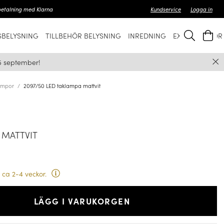
betalning med Klarna
Kundservice
Logga in
BELYSNING
TILLBEHÖR BELYSNING
INREDNING
EXKLUSIVT FÖ
5 september!
ampor
2097/50 LED taklampa mattvit
 MATTVIT
 ca 2-4 veckor.
LÄGG I VARUKORGEN