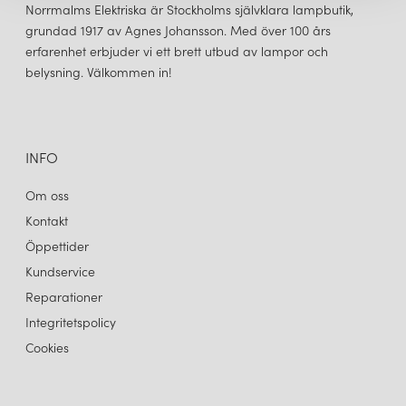
inklusive hotell, restauranger och kontor. Företagets produkter
Norrmalms Elektriska är Stockholms självklara lampbutik,
säljs över hela världen och är mycket eftertraktade av både
grundad 1917 av Agnes Johansson. Med över 100 års
konsumenter och proffs. Sammantaget är Flos erkänt som
erfarenhet erbjuder vi ett brett utbud av lampor och
ledande inom belysningsbranschen och är känt för sitt
belysning. Välkommen in!
engagemang för kvalitet, innovation och design.
INFO
Om oss
Kontakt
Öppettider
Kundservice
Reparationer
Integritetspolicy
Cookies