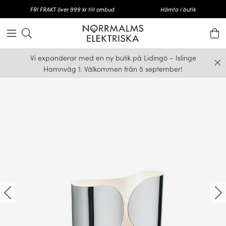
FRI FRAKT över 999 kr till ombud
Hämta i butik
Vi expanderar med en ny butik på Lidingö – Islinge
Hamnväg 1. Välkommen från 5 september!