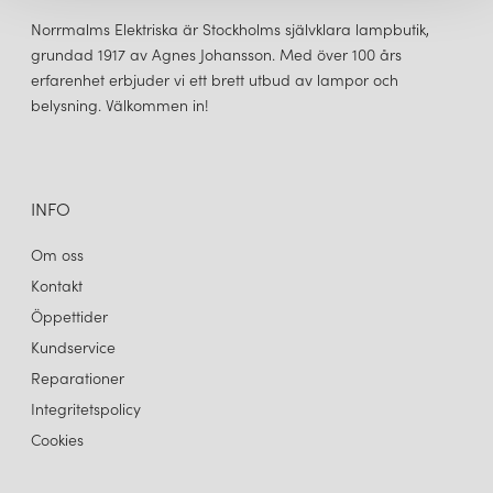
inklusive hotell, restauranger och kontor. Företagets produkter
Norrmalms Elektriska är Stockholms självklara lampbutik,
säljs över hela världen och är mycket eftertraktade av både
grundad 1917 av Agnes Johansson. Med över 100 års
konsumenter och proffs. Sammantaget är Flos erkänt som
erfarenhet erbjuder vi ett brett utbud av lampor och
ledande inom belysningsbranschen och är känt för sitt
belysning. Välkommen in!
engagemang för kvalitet, innovation och design.
INFO
Om oss
Kontakt
Öppettider
Kundservice
Reparationer
Integritetspolicy
Cookies