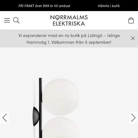
FRI FRAKT över 999 kr till ombud
Hämta i butik
Vi expanderar med en ny butik på Lidingö – Islinge
Hamnväg 1. Välkommen från 5 september!