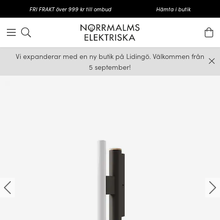
FRI FRAKT över 999 kr till ombud
Hämta i butik
Vi expanderar med en ny butik på Lidingö. Välkommen från
5 september!