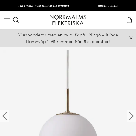
FRI FRAKT över 999 kr till ombud
Hämta i butik
Vi expanderar med en ny butik på Lidingö – Islinge
Hamnväg 1. Välkommen från 5 september!