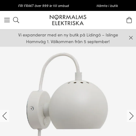
FRI FRAKT över 999 kr till ombud
Hämta i butik
Vi expanderar med en ny butik på Lidingö – Islinge
Hamnväg 1. Välkommen från 5 september!