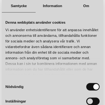
Samtycke
Information
Om
Denna webbplats använder cookies
Vi använder enhetsidentifierare för att anpassa innehållet
och annonserna till användarna, tillhandahålla funktioner
för sociala medier och analysera vår trafik. Vi
vidarebefordrar även sådana identifierare och annan
information från din enhet till de sociala medier och
annons- och analysföretag som vi samarbetar med.
Dessa kan i sin tur kombinera informationen med annan
information som du har tillhandahållit eller som de har
samlat in när du har använt deras tjänster.
S
Nödvändig
a
m
t
Inställningar
y