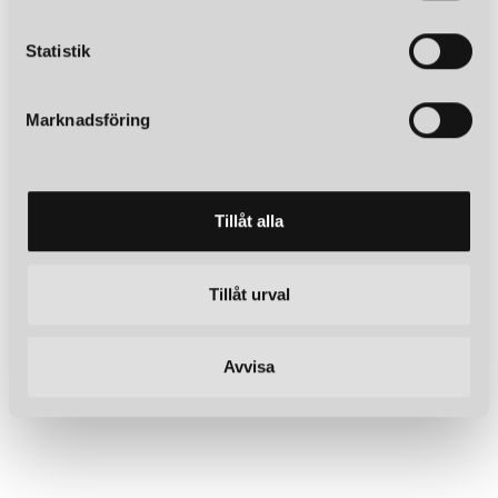
c
k
Statistik
e
s
Marknadsföring
v
a
l
Tillåt alla
Tillåt urval
Avvisa