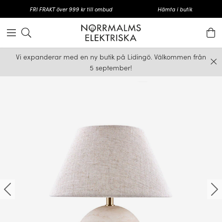
FRI FRAKT över 999 kr till ombud
Hämta i butik
Vi expanderar med en ny butik på Lidingö. Välkommen från
5 september!