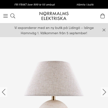
FRI FRAKT över 999 kr till ombud
Hämta i butik
Vi expanderar med en ny butik på Lidingö – Islinge
Hamnväg 1. Välkommen från 5 september!