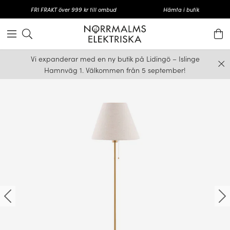
FRI FRAKT över 999 kr till ombud
Hämta i butik
Vi expanderar med en ny butik på Lidingö – Islinge
Hamnväg 1. Välkommen från 5 september!